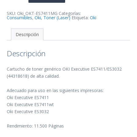
de
Toner
Generico
-
SKU:
Oki_OKT-ES7411MG
Categorías:
Reemplaza
Consumibles
,
Oki
,
Toner (Laser)
Etiqueta:
Oki
44318618
cantidad
Descripción
Descripción
Cartucho de toner genérico OKI Executive ES7411/ES3032
(44318618) de alta calidad.
Adecuado para uso en las siguientes impresoras:
Oki Executive ES7411
Oki Executive ES7411wt
Oki Executive ES3032
Rendimiento: 11.500 Páginas