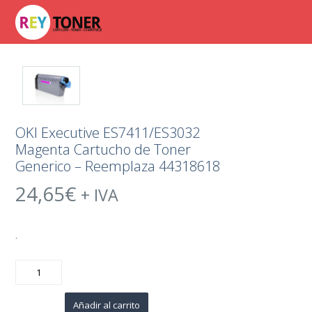
OKI Executive ES7411/ES3032
Magenta Cartucho de Toner
Generico – Reemplaza 44318618
24,65
€
+ IVA
.
OKI
Executive
ES7411/ES3032
Magenta
Cartucho
Añadir al carrito