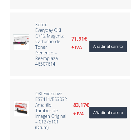
Xerox
Everyday OKI
C712 Magenta
71,91
€
Cartucho de
Añadir al carrito
Toner
+ IVA
Generico –
Reemplaza
46507614
OKI Executive
ES7411/ES3032
83,17
€
Amarillo
Tambor de
Añadir al carrito
+ IVA
Imagen Original
– 01275101
(Drum)