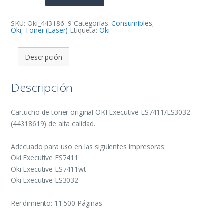
de
Toner
Original
-
SKU:
Oki_44318619
Categorías:
Consumibles
,
44318619
Oki
,
Toner (Laser)
Etiqueta:
Oki
cantidad
Descripción
Descripción
Cartucho de toner original OKI Executive ES7411/ES3032
(44318619) de alta calidad.
Adecuado para uso en las siguientes impresoras:
Oki Executive ES7411
Oki Executive ES7411wt
Oki Executive ES3032
Rendimiento: 11.500 Páginas