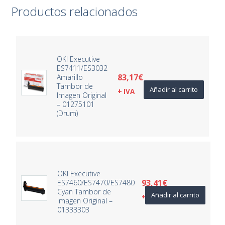
Productos relacionados
OKI Executive
ES7411/ES3032
83,17
€
Amarillo
Tambor de
Añadir al carrito
+ IVA
Imagen Original
– 01275101
(Drum)
OKI Executive
93,41
€
ES7460/ES7470/ES7480
Cyan Tambor de
Añadir al carrito
+ IVA
Imagen Original –
01333303