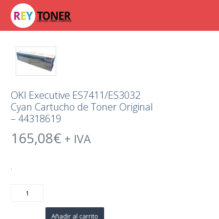
OKI Executive ES7411/ES3032
Cyan Cartucho de Toner Original
– 44318619
165,08
€
+ IVA
.
OKI
Executive
ES7411/ES3032
Cyan
Cartucho
Añadir al carrito