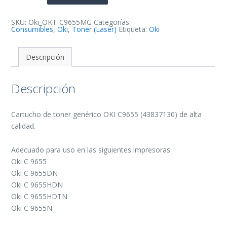
Toner
Generico
-
Reemplaza
SKU:
Oki_OKT-C9655MG
Categorías:
43837130
Consumibles
,
Oki
,
Toner (Laser)
Etiqueta:
Oki
cantidad
Descripción
Descripción
Cartucho de toner genérico OKI C9655 (43837130) de alta
calidad.
Adecuado para uso en las siguientes impresoras:
Oki C 9655
Oki C 9655DN
Oki C 9655HDN
Oki C 9655HDTN
Oki C 9655N