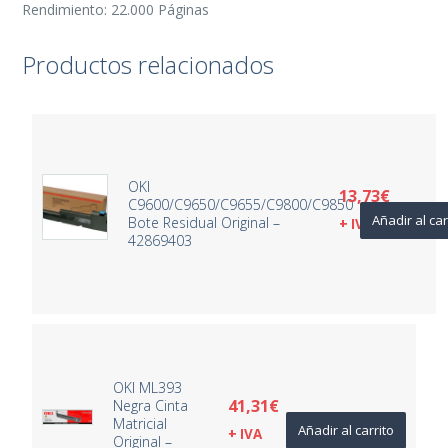
Rendimiento: 22.000 Páginas
Productos relacionados
OKI
13,73
€
C9600/C9650/C9655/C9800/C9850
Añadir al car
Bote Residual Original –
+ IVA
42869403
OKI ML393
41,31
€
Negra Cinta
Matricial
Añadir al carrito
+ IVA
Original –