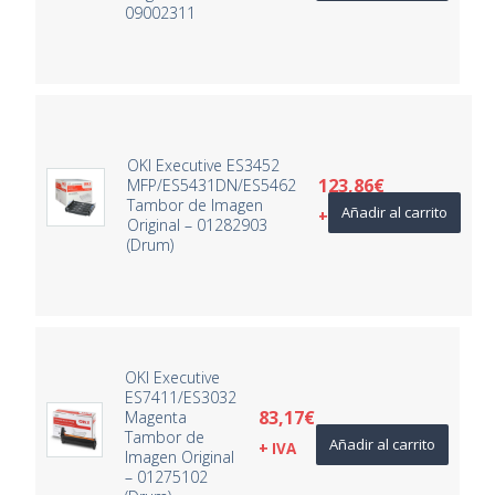
09002311
OKI Executive ES3452
123,86
€
MFP/ES5431DN/ES5462
Tambor de Imagen
Añadir al carrito
+ IVA
Original – 01282903
(Drum)
OKI Executive
ES7411/ES3032
83,17
€
Magenta
Tambor de
Añadir al carrito
+ IVA
Imagen Original
– 01275102