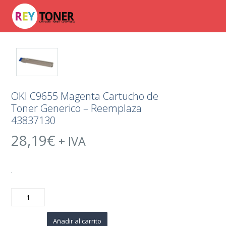
OKI C9655 Magenta Cartucho de
Toner Generico – Reemplaza
43837130
28,19
€
+ IVA
.
OKI
C9655
Magenta
Cartucho
de
Añadir al carrito