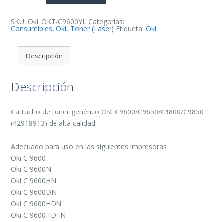
Toner
Generico
-
Reemplaza
SKU:
Oki_OKT-C9600YL
Categorías:
42918913
Consumibles
,
Oki
,
Toner (Laser)
Etiqueta:
Oki
cantidad
Descripción
Descripción
Cartucho de toner genérico OKI C9600/C9650/C9800/C9850
(42918913) de alta calidad.
Adecuado para uso en las siguientes impresoras:
Oki C 9600
Oki C 9600N
Oki C 9600HN
Oki C 9600DN
Oki C 9600HDN
Oki C 9600HDTN