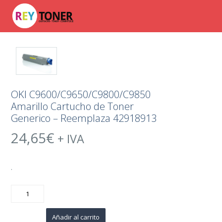
OKI C9600/C9650/C9800/C9850
Amarillo Cartucho de Toner
Generico – Reemplaza 42918913
24,65
€
+ IVA
.
OKI
C9600/C9650/C9800/C9850
Amarillo
Cartucho
de
Añadir al carrito