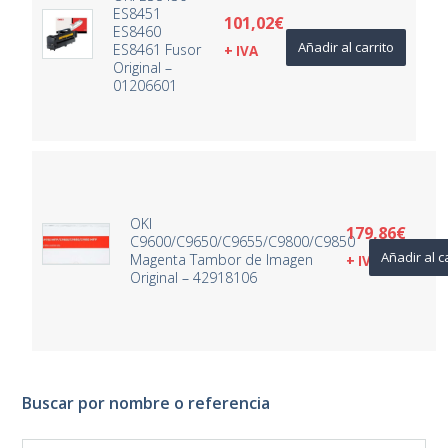
ES8451
101,02
€
ES8460
Añadir al carrito
ES8461 Fusor
+ IVA
Original –
01206601
OKI
179,86
€
C9600/C9650/C9655/C9800/C9850
Añadir al c
Magenta Tambor de Imagen
+ IVA
Original – 42918106
Buscar por nombre o referencia