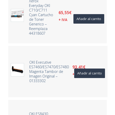
Xerox
Everyday OKI
C710/C711
65,55
€
Cyan Cartucho
Añadir al carrito
de Toner
+ IVA
Generico –
Reemplaza
44318607
OKI Executive
93,41
€
ES7460/ES7470/ES7480
Magenta Tambor de
Añadir al carrito
+ IVA
Imagen Original –
01333302
OKI ES8430