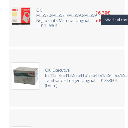
OKI
16,30
€
ML5520/ML5521/ML5590/ML5591
Añadir al carr
Negra Cinta Matricial Original
+ IVA
– 01126301
OKI Executive
ES4131/ES4132/ES4161/ES4191/ES4192/ES5
Tambor de Imagen Original – 01283601
(Drum)