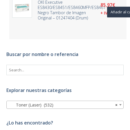
OKI Executive
85,97
€
ES8430/ES8451/ES8460MFP/ES8461
Añadir al c
Negro Tambor de Imagen
+ IVA
Original – 01247404 (Drum)
Buscar por nombre o referencia
Explorar nuestras categorías
Toner (Laser) (532)
×
¿Lo has encontrado?