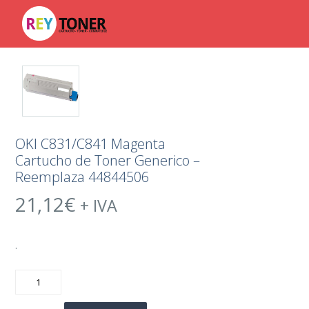
OKI C831/C841 Magenta
Cartucho de Toner Generico –
Reemplaza 44844506
21,12
€
+ IVA
.
OKI
C831/C841
Magenta
Cartucho