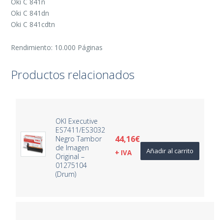
Oki C 841n
Oki C 841dn
Oki C 841cdtn
Rendimiento: 10.000 Páginas
Productos relacionados
OKI Executive
ES7411/ES3032
44,16
€
Negro Tambor
de Imagen
Añadir al carrito
+ IVA
Original –
01275104
(Drum)