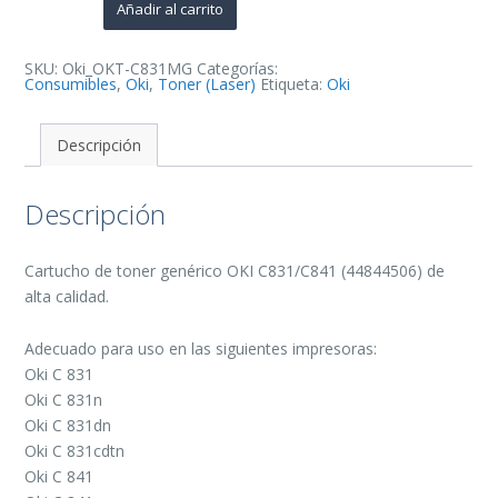
de
Añadir al carrito
Toner
Generico
-
Reemplaza
SKU:
Oki_OKT-C831MG
Categorías:
44844506
Consumibles
,
Oki
,
Toner (Laser)
Etiqueta:
Oki
cantidad
Descripción
Descripción
Cartucho de toner genérico OKI C831/C841 (44844506) de
alta calidad.
Adecuado para uso en las siguientes impresoras:
Oki C 831
Oki C 831n
Oki C 831dn
Oki C 831cdtn
Oki C 841