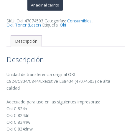
de
Añadir al carrito
Transferencia
Original
-
47074503
SKU:
Oki_47074503
Categorías:
Consumibles
,
cantidad
Oki
,
Toner (Laser)
Etiqueta:
Oki
Descripción
Descripción
Unidad de transferencia original OKI
C824/C834/C844/Executive ES8434 (47074503) de alta
calidad.
Adecuado para uso en las siguientes impresoras:
Oki C 824n
Oki C 824dn
Oki C 834nw
Oki C 834dnw