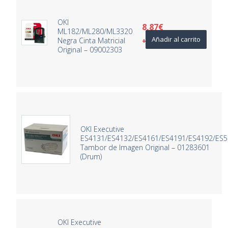
OKI
8,87
€
ML182/ML280/ML3320
Añadir al carrito
Negra Cinta Matricial
+ IVA
Original – 09002303
OKI Executive
ES4131/ES4132/ES4161/ES4191/ES4192/ES5
Tambor de Imagen Original – 01283601
(Drum)
OKI Executive