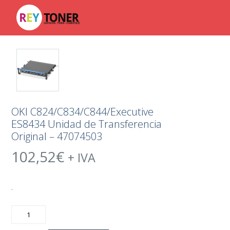
OKI C824/C834/C844/Executive
ES8434 Unidad de Transferencia
Original – 47074503
102,52
€
+ IVA
.
OKI
C824/C834/C844/Executive
ES8434
Unidad