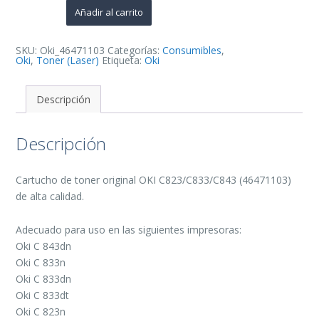
de
Añadir al carrito
Toner
Original
-
46471103
SKU:
Oki_46471103
Categorías:
Consumibles
,
cantidad
Oki
,
Toner (Laser)
Etiqueta:
Oki
Descripción
Descripción
Cartucho de toner original OKI C823/C833/C843 (46471103)
de alta calidad.
Adecuado para uso en las siguientes impresoras:
Oki C 843dn
Oki C 833n
Oki C 833dn
Oki C 833dt
Oki C 823n