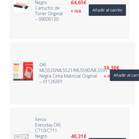
64,65
€
Negro
Cartucho de
Añadir al carrito
+ IVA
Toner Original
– 09006130
OKI
16,30
€
ML5520/ML5521/ML5590/ML5591
Añadir al carr
Negra Cinta Matricial Original
+ IVA
– 01126301
Xerox
Everyday OKI
C710/C711
40,31
€
Negro