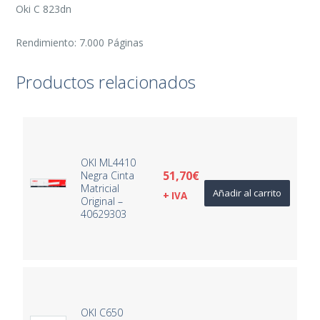
Oki C 823dn
Rendimiento: 7.000 Páginas
Productos relacionados
OKI ML4410
51,70
€
Negra Cinta
Matricial
Añadir al carrito
+ IVA
Original –
40629303
OKI C650