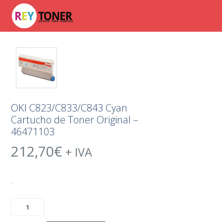
OKI C823/C833/C843 Cyan
Cartucho de Toner Original –
46471103
212,70
€
+ IVA
.
OKI
C823/C833/C843
Cyan
Cartucho