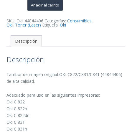
de
Añadir al carrito
Imagen
Original
-
44844406
SKU:
Oki_44844406
Categorías:
Consumibles
,
(Drum)
Oki
,
Toner (Laser)
Etiqueta:
Oki
cantidad
Descripción
Descripción
Tambor de imagen original OKI C822/C831/C841 (44844406)
de alta calidad.
Adecuado para uso en las siguientes impresoras:
Oki C 822
Oki C 822n
Oki C 822dn
Oki C 831
Oki C 831n