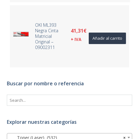
OKI ML393
41,31
€
Negra Cinta
Matricial
Añadir al carrito
+ IVA
Original –
09002311
Buscar por nombre o referencia
Explorar nuestras categorías
Toner (Laser) (532)
×