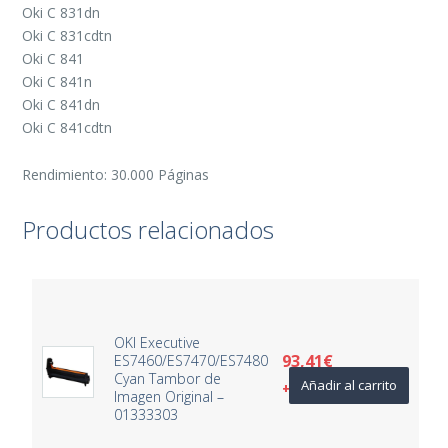
Oki C 831dn
Oki C 831cdtn
Oki C 841
Oki C 841n
Oki C 841dn
Oki C 841cdtn
Rendimiento: 30.000 Páginas
Productos relacionados
OKI Executive
93,41
€
ES7460/ES7470/ES7480
Cyan Tambor de
Añadir al carrito
+ IVA
Imagen Original –
01333303