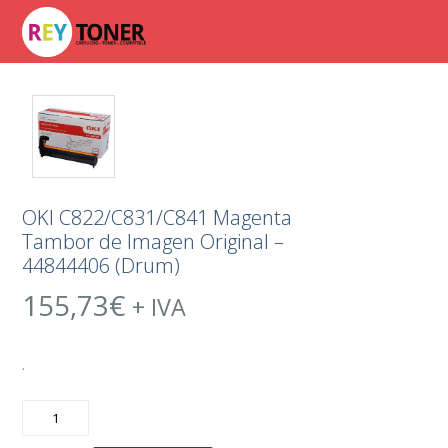
OKI C822/C831/C841 Magenta
Tambor de Imagen Original –
44844406 (Drum)
155,73
€
+ IVA
.
OKI
C822/C831/C841
Magenta
Tambor