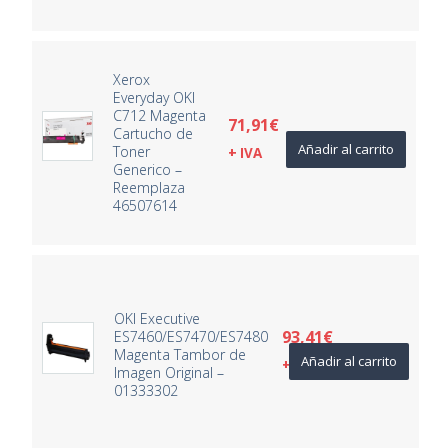
Xerox
Everyday OKI
C712 Magenta
71,91
€
Cartucho de
Añadir al carrito
Toner
+ IVA
Generico –
Reemplaza
46507614
OKI Executive
93,41
€
ES7460/ES7470/ES7480
Magenta Tambor de
Añadir al carrito
+ IVA
Imagen Original –
01333302