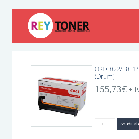
OKI C822/C831/
(Drum)
155,73
€
+ I
.
OKI
Añadir al 
C822/C831/C841
Amarillo
Tambor
de