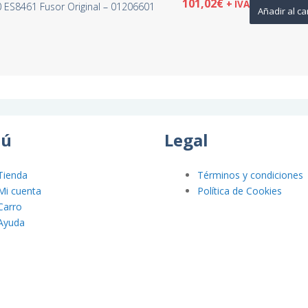
101,02
€
+ IVA
 ES8461 Fusor Original – 01206601
Añadir al ca
ú
Legal
Tienda
Términos y condiciones
Mi cuenta
Política de Cookies
Carro
Ayuda