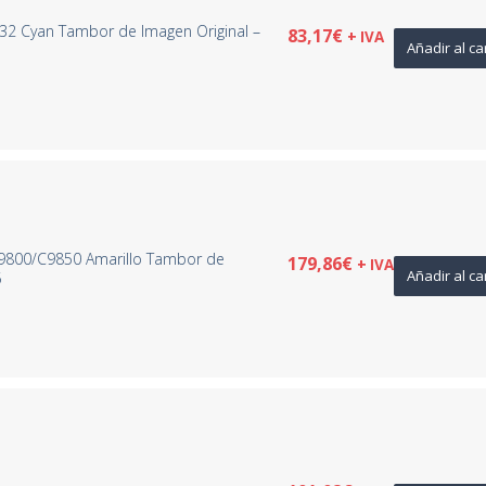
32 Cyan Tambor de Imagen Original –
83,17
€
+ IVA
Añadir al ca
9800/C9850 Amarillo Tambor de
179,86
€
+ IVA
Añadir al ca
5