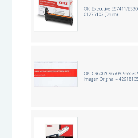
OKI Executive ES7411/ES30
01275103 (Drum)
OKI C9600/C9650/C9655/C
Imagen Original – 4291810