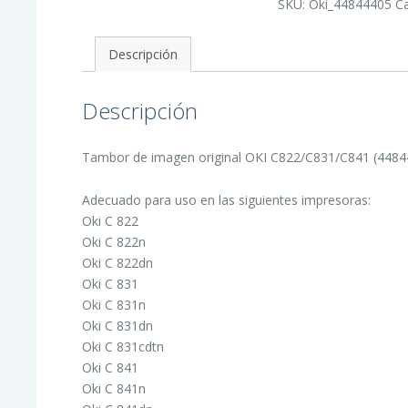
SKU:
Oki_44844405
C
Imagen
Original
-
44844405
Descripción
(Drum)
cantidad
Descripción
Tambor de imagen original OKI C822/C831/C841 (448444
Adecuado para uso en las siguientes impresoras:
Oki C 822
Oki C 822n
Oki C 822dn
Oki C 831
Oki C 831n
Oki C 831dn
Oki C 831cdtn
Oki C 841
Oki C 841n