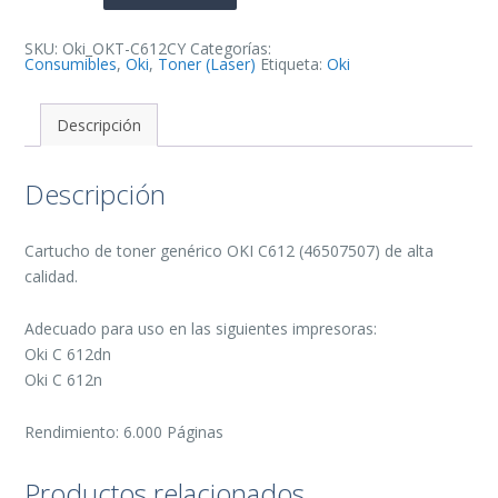
Toner
Generico
-
Reemplaza
SKU:
Oki_OKT-C612CY
Categorías:
46507507
Consumibles
,
Oki
,
Toner (Laser)
Etiqueta:
Oki
cantidad
Descripción
Descripción
Cartucho de toner genérico OKI C612 (46507507) de alta
calidad.
Adecuado para uso en las siguientes impresoras:
Oki C 612dn
Oki C 612n
Rendimiento: 6.000 Páginas
Productos relacionados