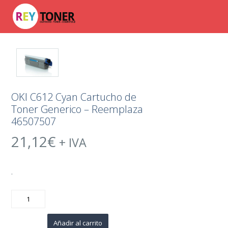
OKI C612 Cyan Cartucho de
Toner Generico – Reemplaza
46507507
21,12
€
+ IVA
.
OKI
C612
Cyan
Cartucho
de
Añadir al carrito