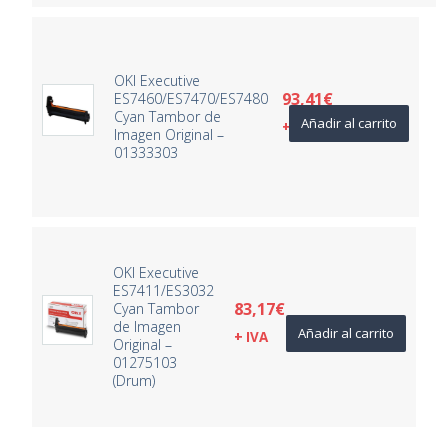
OKI Executive
93,41
€
ES7460/ES7470/ES7480
Cyan Tambor de
Añadir al carrito
+ IVA
Imagen Original –
01333303
OKI Executive
ES7411/ES3032
83,17
€
Cyan Tambor
de Imagen
Añadir al carrito
+ IVA
Original –
01275103
(Drum)