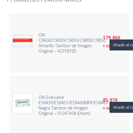
OKI
179,86
€
C9600/C9650/C9655/C9800/C9850
Añadir al c
Amarillo Tambor de Imagen
+ IVA
Original – 42918105
OKI Executive
85,97
€
ES8430/ES8451/ES8460MFP/ES8461
Añadir al c
Negro Tambor de Imagen
+ IVA
Original – 01247404 (Drum)