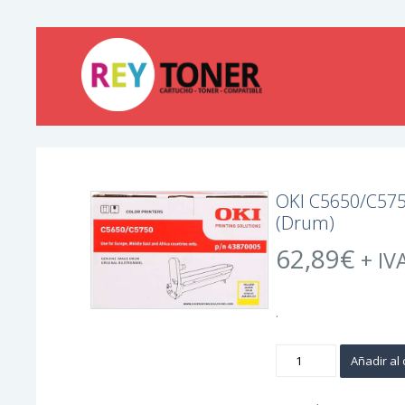
OKI C5650/C575
(Drum)
62,89
€
+ IV
.
OKI
Añadir al 
C5650/C5750
Amarillo
Tambor
de