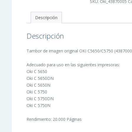
SKU:
Oki_43870005
C
Imagen
Original
-
43870005
Descripción
(Drum)
cantidad
Descripción
Tambor de imagen original OKI C5650/C5750 (43870005)
Adecuado para uso en las siguientes impresoras:
Oki C 5650
Oki C 5650DN
Oki C 5650N
Oki C 5750
Oki C 5750DN
Oki C 5750N
Rendimiento: 20.000 Páginas