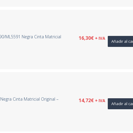
/ML5591 Negra Cinta Matricial
16,30
€
+ IVA
Añadir al ca
gra Cinta Matricial Original –
14,72
€
+ IVA
Añadir al ca