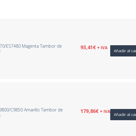
470/ES7480 Magenta Tambor de
93,41
€
+ IVA
Añadir al ca
2
9800/C9850 Amarillo Tambor de
179,86
€
+ IVA
Añadir al ca
5