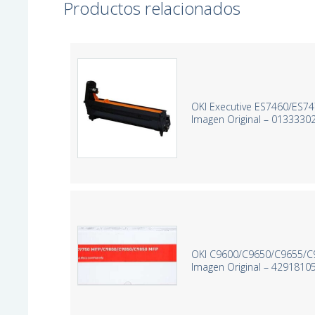
Productos relacionados
OKI Executive ES7460/ES7
Imagen Original – 0133330
OKI C9600/C9650/C9655/C
Imagen Original – 4291810