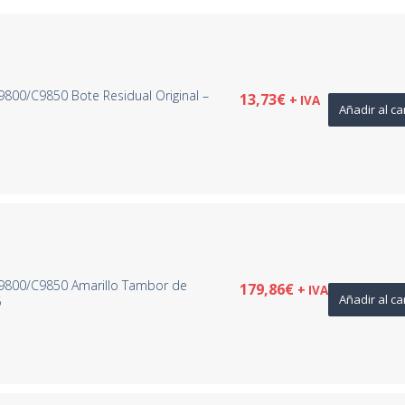
00/C9850 Bote Residual Original –
13,73
€
+ IVA
Añadir al ca
9800/C9850 Amarillo Tambor de
179,86
€
+ IVA
Añadir al ca
5