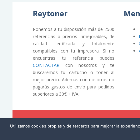
Reytoner
Men
Ponemos a tu disposición más de 2500
referencias a precios inmejorables, de
calidad certificada y totalmente
compatibles con tu impresora. Si no
encuentras tu referencia puedes
CONTACTAR
con nosotros y te
buscaremos tu cartucho o toner al
mejor precio. Además con nosotros no
pagarás gastos de envío para pedidos
superiores a 30€ + IVA.
© REYTONER 2015 –
Términos y condiciones
Utilizamos cookies propias y de terceros para mejorar la experien