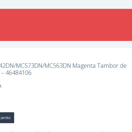
542DN/MC573DN/MC563DN Magenta Tambor de
l – 46484106
A
carrito
C573DN/MC563DN