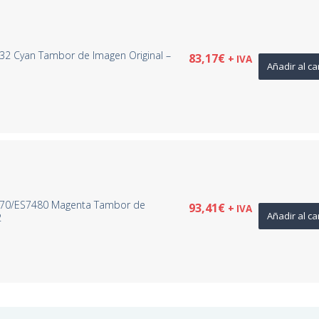
32 Cyan Tambor de Imagen Original –
83,17
€
+ IVA
Añadir al ca
470/ES7480 Magenta Tambor de
93,41
€
+ IVA
Añadir al ca
2