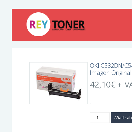
OKI C532DN/C
Imagen Origina
42,10
€
+ IV
.
OKI
Añadir al 
C532DN/C542DN/M
Magenta
Tambor
de