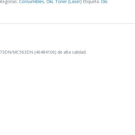
ategorías:
Consumibles
,
Oki
,
Toner (Laser)
Etiqueta:
Oki
3DN/MC563DN (46484106) de alta calidad.