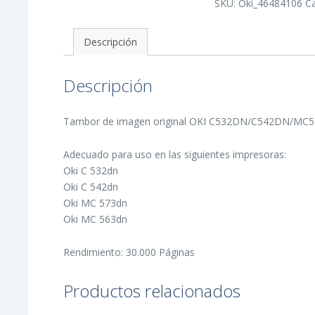
SKU:
Oki_46484106
C
Imagen
Original
-
46484106
Descripción
cantidad
Descripción
Tambor de imagen original OKI C532DN/C542DN/MC57
Adecuado para uso en las siguientes impresoras:
Oki C 532dn
Oki C 542dn
Oki MC 573dn
Oki MC 563dn
Rendimiento: 30.000 Páginas
Productos relacionados