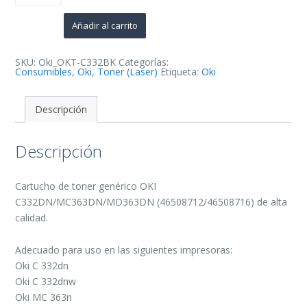
Negro
Cartucho
de
Añadir al carrito
Toner
Generico
-
Reemplaza
SKU:
Oki_OKT-C332BK
Categorías:
46508712/46508716
Consumibles
,
Oki
,
Toner (Laser)
Etiqueta:
Oki
cantidad
Descripción
Descripción
Cartucho de toner genérico OKI
C332DN/MC363DN/MD363DN (46508712/46508716) de alta
calidad.
Adecuado para uso en las siguientes impresoras:
Oki C 332dn
Oki C 332dnw
Oki MC 363n