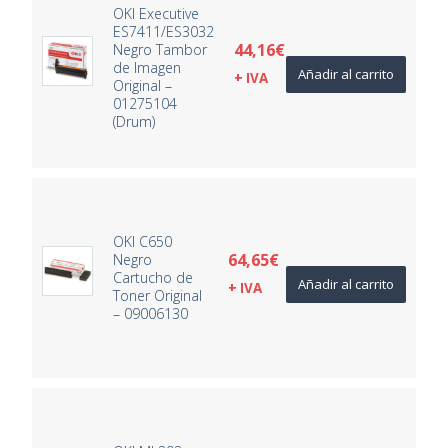
OKI Executive
ES7411/ES3032
44,16
€
Negro Tambor
de Imagen
Añadir al carrito
+ IVA
Original –
01275104
(Drum)
OKI C650
64,65
€
Negro
Cartucho de
Añadir al carrito
+ IVA
Toner Original
– 09006130