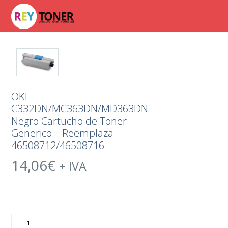
OKI
C332DN/MC363DN/MD363DN
Negro Cartucho de Toner
Generico – Reemplaza
46508712/46508716
14,06
€
+ IVA
.
OKI
C332DN/MC363DN/MD363DN