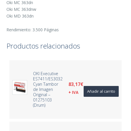
Oki MC 363dn
Oki MC 363dnw
Oki MD 363dn
Rendimiento: 3.500 Páginas
Productos relacionados
OKI Executive
ES7411/ES3032
83,17
€
Cyan Tambor
de Imagen
Añadir al carrito
+ IVA
Original –
01275103
(Drum)