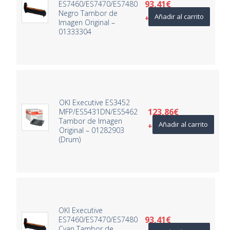
93,41
€
ES7460/ES7470/ES7480
Negro Tambor de
Añadir al carrito
+ IVA
Imagen Original –
01333304
OKI Executive ES3452
123,86
€
MFP/ES5431DN/ES5462
Tambor de Imagen
Añadir al carrito
+ IVA
Original – 01282903
(Drum)
OKI Executive
93,41
€
ES7460/ES7470/ES7480
Cyan Tambor de