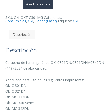
de
Añadir al carrito
Toner
Generico
-
Reemplaza
SKU:
Oki_OKT-C301MG
Categorías:
44973534
Consumibles
,
Oki
,
Toner (Laser)
Etiqueta:
Oki
cantidad
Descripción
Descripción
Cartucho de toner genérico OKI C301DN/C321DN/MC342DN
(44973534 de alta calidad.
Adecuado para uso en las siguientes impresoras:
Oki C 301DN
Oki C 321DN
Oki MC 332DN
Oki MC 340 Series
Oki MC 342DN