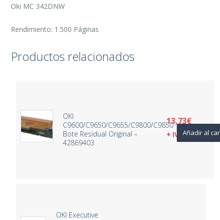
Oki MC 342DNW
Rendimiento: 1.500 Páginas
Productos relacionados
OKI
13,73
€
C9600/C9650/C9655/C9800/C9850
Añadir al car
Bote Residual Original –
+ IVA
42869403
OKI Executive