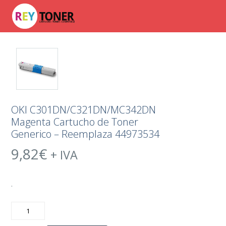
OKI C301DN/C321DN/MC342DN
Magenta Cartucho de Toner
Generico – Reemplaza 44973534
9,82
€
+ IVA
.
OKI
C301DN/C321DN/MC342DN
Magenta
Cartucho