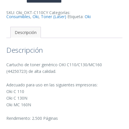
Toner
Generico
-
Reemplaza
SKU:
Oki_OKT-C110CY
Categorías:
44250723
Consumibles
,
Oki
,
Toner (Laser)
Etiqueta:
Oki
cantidad
Descripción
Descripción
Cartucho de toner genérico OKI C110/C130/MC160
(44250723) de alta calidad.
Adecuado para uso en las siguientes impresoras:
Oki C 110
Oki C 130N
Oki MC 160N
Rendimiento: 2.500 Páginas