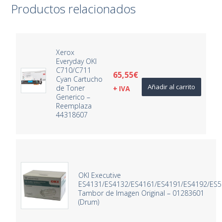
Productos relacionados
Xerox
Everyday OKI
C710/C711
65,55
€
Cyan Cartucho
Añadir al carrito
de Toner
+ IVA
Generico –
Reemplaza
44318607
OKI Executive
ES4131/ES4132/ES4161/ES4191/ES4192/ES5
Tambor de Imagen Original – 01283601
(Drum)