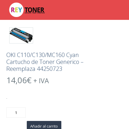
OKI C110/C130/MC160 Cyan
Cartucho de Toner Generico –
Reemplaza 44250723
14,06
€
+ IVA
.
OKI
C110/C130/MC160
Cyan
Cartucho
de
Añadir al carrito