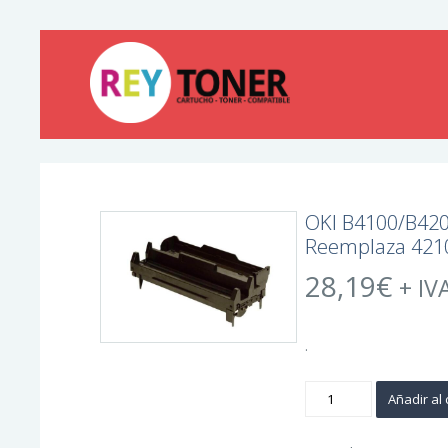
OKI B4100/B420
Reemplaza 421
28,19
€
+ IV
.
OKI
Añadir al 
B4100/B4200/B4300/
Tambor
de
Imagen