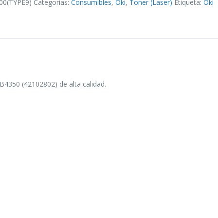
00(TYPE9)
Categorías:
Consumibles
,
Oki
,
Toner (Laser)
Etiqueta:
Oki
350 (42102802) de alta calidad.