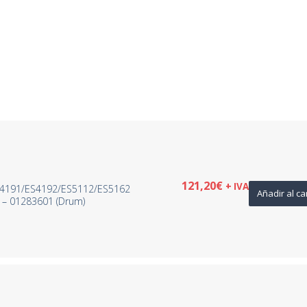
121,20
€
+ IVA
4191/ES4192/ES5112/ES5162
Añadir al ca
 – 01283601 (Drum)