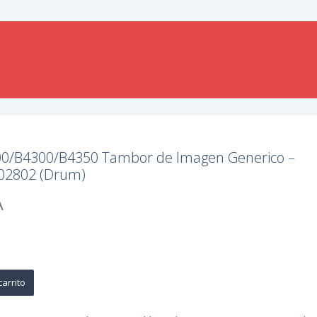
0/B4300/B4350 Tambor de Imagen Generico –
02802 (Drum)
A
carrito
B4350