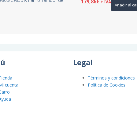
9800/C9850 Amarillo Tambor de
179,86
€
+ IVA
Añadir al ca
5
ú
Legal
Tienda
Términos y condiciones
Mi cuenta
Política de Cookies
Carro
Ayuda