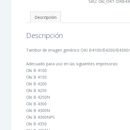
SKU:
Oki_OKT-DRB43
Generico
-
Reemplaza
42102802
Descripción
(Drum)
cantidad
Descripción
Tambor de imagen genérico OKI B4100/B4200/B4300/B4
Adecuado para uso en las siguientes impresoras:
Oki B 4100
Oki B 4150
Oki B 4200
Oki B 4250
Oki B 4250N
Oki B 4300
Oki B 4300N
Oki B 4300NPS
Oki B 4350