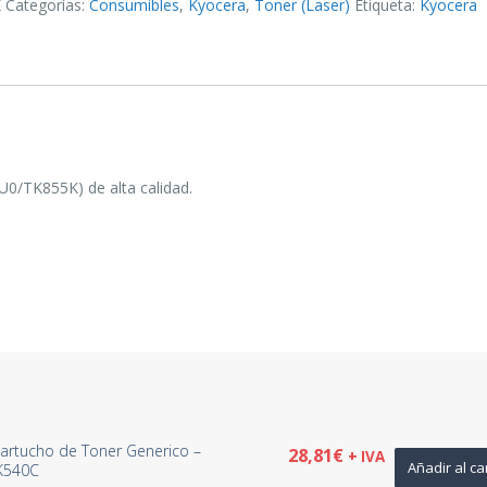
K
Categorías:
Consumibles
,
Kyocera
,
Toner (Laser)
Etiqueta:
Kyocera
0/TK855K) de alta calidad.
artucho de Toner Generico –
28,81
€
+ IVA
Añadir al ca
K540C