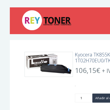
Kyocera TK855K 
1T02H70EU0/T
106,15
€
+ I
.
Kyocera
Añadir al 
TK855K
Negro
Cartucho
de