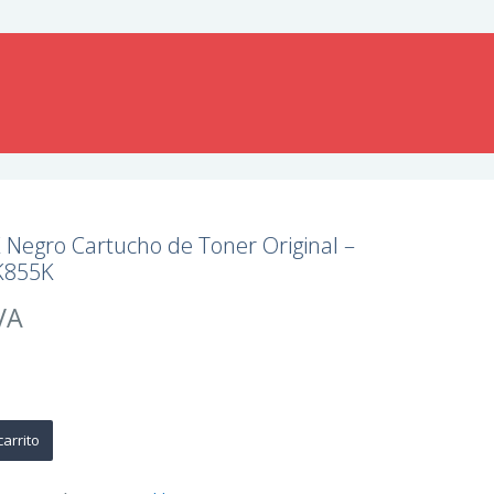
Negro Cartucho de Toner Original –
K855K
VA
carrito