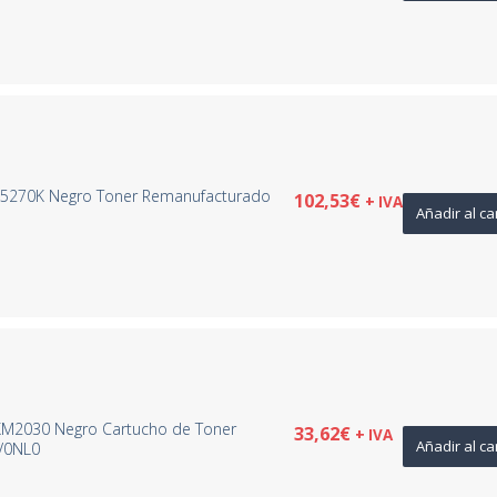
K-5270K Negro Toner Remanufacturado
102,53
€
+ IVA
Añadir al ca
M2030 Negro Cartucho de Toner
33,62
€
+ IVA
Añadir al ca
AV0NL0