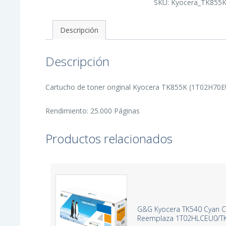
SKU:
Kyocera_TK855
Toner
Original
-
1T02H70EU0/TK855K
Descripción
cantidad
Descripción
Cartucho de toner original Kyocera TK855K (1T02H70EU
Rendimiento: 25.000 Páginas
Productos relacionados
G&G Kyocera TK540 Cyan C
Reemplaza 1T02HLCEU0/T