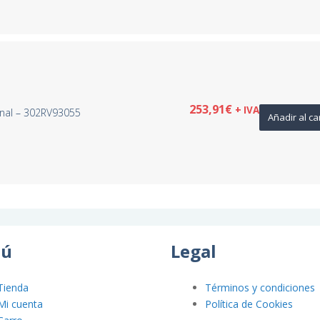
253,91
€
+ IVA
inal – 302RV93055
Añadir al ca
ú
Legal
Tienda
Términos y condiciones
Mi cuenta
Política de Cookies