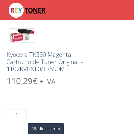
Kyocera TK590 Magenta
Cartucho de Toner Original –
1T02KVBNL0/TK590M
110,29
€
+ IVA
.
Kyocera
TK590
Magenta
Cartucho
de
Añadir al carrito
Toner