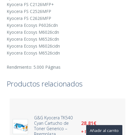
Kyocera FS C2126MFP+
Kyocera FS C2526MFP
Kyocera FS C2626MFP
Kyocera Ecosys P6026cdn
Kyocera Ecosys M6026cdn
Kyocera Ecosys M6526cdn
Kyocera Ecosys M6026cidn
Kyocera Ecosys M6526cidn
Rendimiento: 5.000 Páginas
Productos relacionados
G&G Kyocera TK540
28,81
€
Cyan Cartucho de
Toner Generico –
Añadir al carrito
+ IVA
Reemplaza