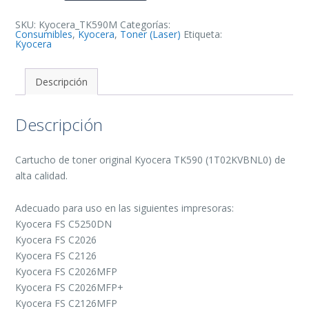
Original
-
1T02KVBNL0/TK590M
SKU:
Kyocera_TK590M
Categorías:
cantidad
Consumibles
,
Kyocera
,
Toner (Laser)
Etiqueta:
Kyocera
Descripción
Descripción
Cartucho de toner original Kyocera TK590 (1T02KVBNL0) de
alta calidad.
Adecuado para uso en las siguientes impresoras:
Kyocera FS C5250DN
Kyocera FS C2026
Kyocera FS C2126
Kyocera FS C2026MFP
Kyocera FS C2026MFP+
Kyocera FS C2126MFP