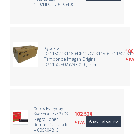
1T02HLCEU0/TK540C
Kyocera
100
DK1150/DK1160/DK1170/TK1150/TK1160/TK1
Tambor de Imagen Original –
+ IV
DK1150/302RV93010 (Drum)
Xerox Everyday
102,53
€
Kyocera TK-5270K
Negro Toner
Añadir al carrito
+ IVA
Remanufacturado
– 006R04813