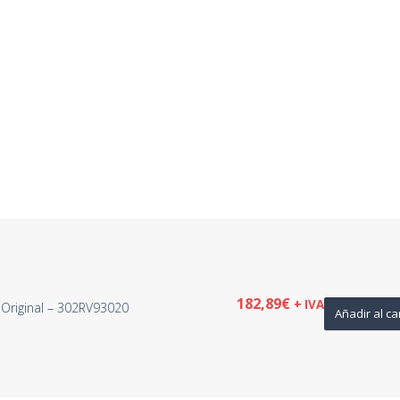
182,89
€
+ IVA
Original – 302RV93020
Añadir al ca