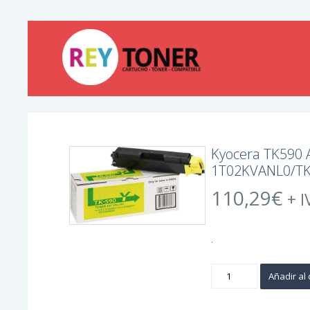
Kyocera TK590 A
1T02KVANL0/T
110,29
€
+ I
.
Kyocera
Añadir al 
TK590
Amarillo
Cartucho
de