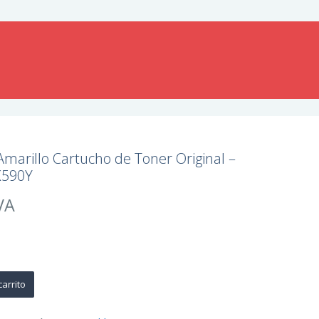
marillo Cartucho de Toner Original –
K590Y
VA
carrito