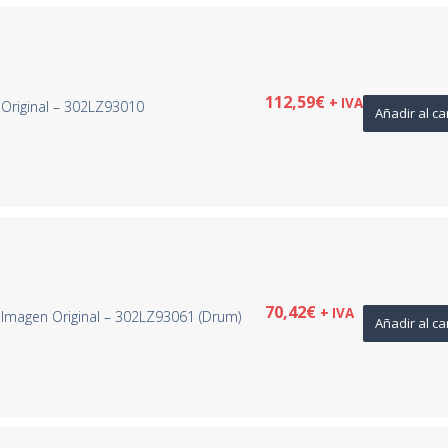
112,59
€
+ IVA
Original – 302LZ93010
Añadir al ca
70,42
€
+ IVA
Imagen Original – 302LZ93061 (Drum)
Añadir al ca