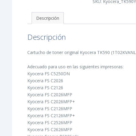
SKU:
Kyocera_TK590
Toner
Original
-
1T02KVANL0/TK590Y
Descripción
cantidad
Descripción
Cartucho de toner original Kyocera TK590 (1T02KVANL0)
Adecuado para uso en las siguientes impresoras:
Kyocera FS C5250DN
Kyocera FS C2026
Kyocera FS C2126
Kyocera FS C2026MFP
Kyocera FS C2026MFP+
Kyocera FS C2126MFP
Kyocera FS C2126MFP+
Kyocera FS C2526MFP
Kyocera FS C2626MFP