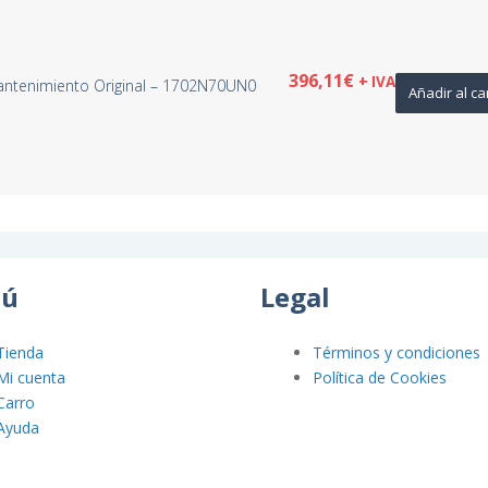
396,11
€
+ IVA
antenimiento Original – 1702N70UN0
Añadir al ca
ú
Legal
Tienda
Términos y condiciones
Mi cuenta
Política de Cookies
Carro
Ayuda