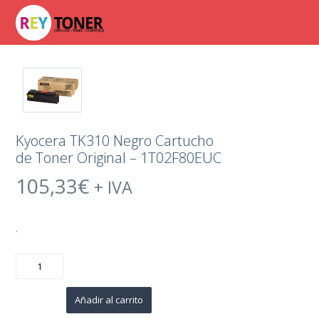
Kyocera TK310 Negro Cartucho
de Toner Original – 1T02F80EUC
105,33
€
+ IVA
.
Kyocera
TK310
Negro
Cartucho
de
Añadir al carrito
Toner
Original