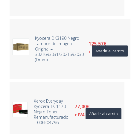
Kyocera DK3190 Negro
125,57
€
Tambor de Imagen
Original –
Añadir al carrito
+ IVA
302T693031/302T693030
(Drum)
Xerox Everyday
77,00
€
Kyocera TK-1170
Negro Toner
Añadir al carrito
+ IVA
Remanufacturado
– 006R04796