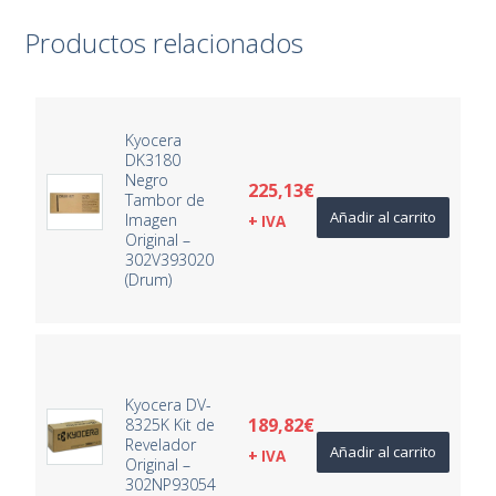
Productos relacionados
Kyocera
DK3180
Negro
225,13
€
Tambor de
Añadir al carrito
Imagen
+ IVA
Original –
302V393020
(Drum)
Kyocera DV-
189,82
€
8325K Kit de
Revelador
Añadir al carrito
+ IVA
Original –
302NP93054