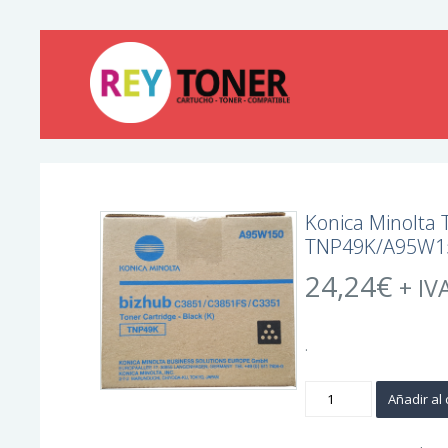
Konica Minolta 
TNP49K/A95W1
24,24
€
+ IV
.
Konica
Añadir al 
Minolta
TNP49
Negro
Cartucho