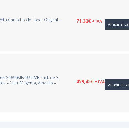
nta Cartucho de Toner Original –
71,32
€
+ IVA
Añadir al ca
 4650/4690MF/4695MF Pack de 3
459,45
€
+ IVA
les – Cian, Magenta, Amarillo –
Añadir al ca