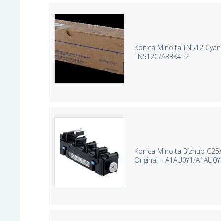
Konica Minolta TN512 Cyan 
TN512C/A33K452
Konica Minolta Bizhub C25
Original – A1AU0Y1/A1AU0