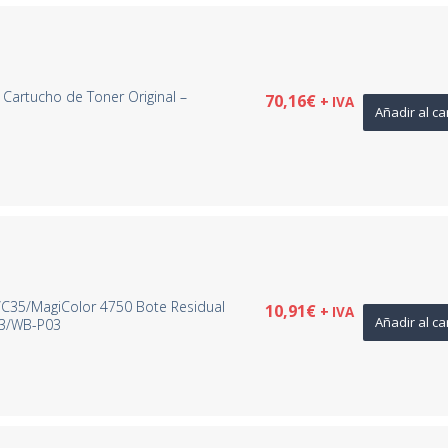
Cartucho de Toner Original –
70,16
€
+ IVA
Añadir al ca
/C35/MagiColor 4750 Bote Residual
10,91
€
+ IVA
Añadir al ca
Y3/WB-P03