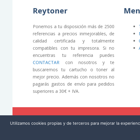
Reytoner
Men
Ponemos a tu disposición más de 2500
referencias a precios inmejorables, de
calidad certificada y totalmente
compatibles con tu impresora. Si no
encuentras tu referencia puedes
CONTACTAR
con nosotros y te
buscaremos tu cartucho o toner al
mejor precio. Además con nosotros no
pagarás gastos de envío para pedidos
superiores a 30€ + IVA.
© REYTONER 2015 –
Términos y condiciones
Utilizamos cookies propias y de terceros para mejorar la experien