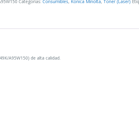
_A95W150
Categorías:
Consumibles
,
Konica Minolta
,
Toner (Laser)
Eti
49K/A95W150) de alta calidad.