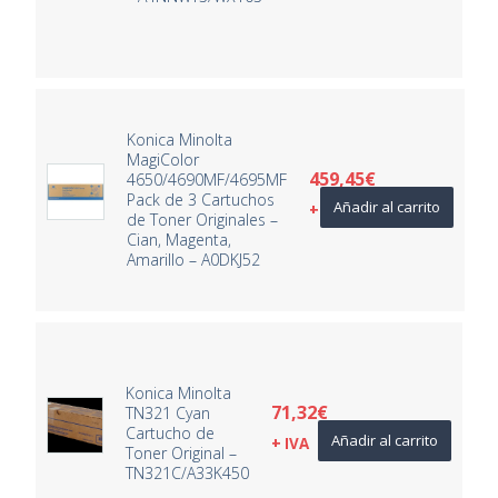
Konica Minolta
MagiColor
459,45
€
4650/4690MF/4695MF
Pack de 3 Cartuchos
Añadir al carrito
+ IVA
de Toner Originales –
Cian, Magenta,
Amarillo – A0DKJ52
Konica Minolta
71,32
€
TN321 Cyan
Cartucho de
Añadir al carrito
+ IVA
Toner Original –
TN321C/A33K450