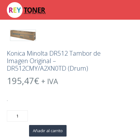
Konica Minolta DR512 Tambor de
Imagen Original –
DR512CMY/A2XN0TD (Drum)
195,47
€
+ IVA
.
Konica
Minolta
DR512
Tambor
de
Añadir al carrito
Imagen
Original