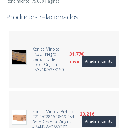
Rendimiento: 75.000 Páginas
Productos relacionados
Konica Minolta
31,77
€
TN321 Negro
Cartucho de
Añadir al carrito
+ IVA
Toner Original –
TN321K/A33K150
Konica Minolta Bizhub
20,21
€
C224/C284/C364/C454
Añadir al carrito
Bote Residual Original
+ IVA
– A4NNWY3/WX103