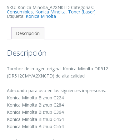
-
DR512CMY/A2XN0TD
SKU:
Konica Minolta_A2XN0TD
Categorías:
(Drum)
Consumibles
,
Konica Minolta
,
Toner (Laser)
cantidad
Etiqueta:
Konica Minolta
Descripción
Descripción
Tambor de imagen original Konica Minolta DR512
(DR512CMY/A2XN0TD) de alta calidad.
Adecuado para uso en las siguientes impresoras:
Konica Minolta Bizhub C224
Konica Minolta Bizhub C284
Konica Minolta Bizhub C364
Konica Minolta Bizhub C454
Konica Minolta Bizhub C554