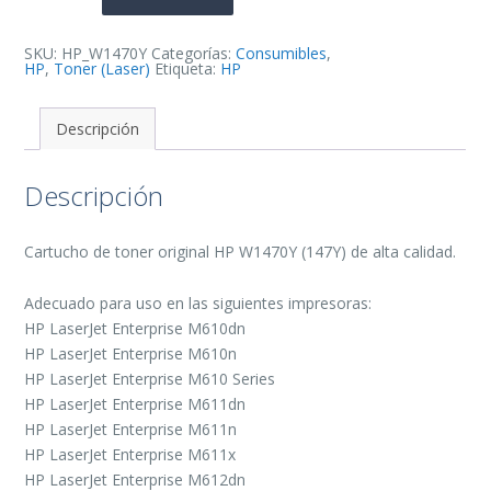
Toner
Original
-
147Y
SKU:
HP_W1470Y
Categorías:
Consumibles
,
cantidad
HP
,
Toner (Laser)
Etiqueta:
HP
Descripción
Descripción
Cartucho de toner original HP W1470Y (147Y) de alta calidad.
Adecuado para uso en las siguientes impresoras:
HP LaserJet Enterprise M610dn
HP LaserJet Enterprise M610n
HP LaserJet Enterprise M610 Series
HP LaserJet Enterprise M611dn
HP LaserJet Enterprise M611n
HP LaserJet Enterprise M611x
HP LaserJet Enterprise M612dn