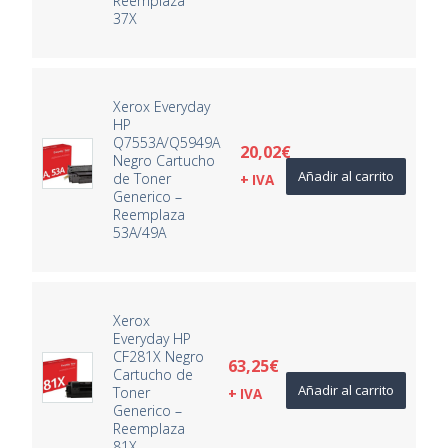
Reemplaza
37X
Xerox Everyday
HP
Q7553A/Q5949A
20,02
€
Negro Cartucho
Añadir al carrito
de Toner
+ IVA
Generico –
Reemplaza
53A/49A
Xerox
Everyday HP
CF281X Negro
63,25
€
Cartucho de
Añadir al carrito
Toner
+ IVA
Generico –
Reemplaza
81X