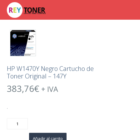
HP W1470Y Negro Cartucho de
Toner Original – 147Y
383,76
€
+ IVA
.
HP
W1470Y
Negro
Cartucho
de
Añadir al carrito