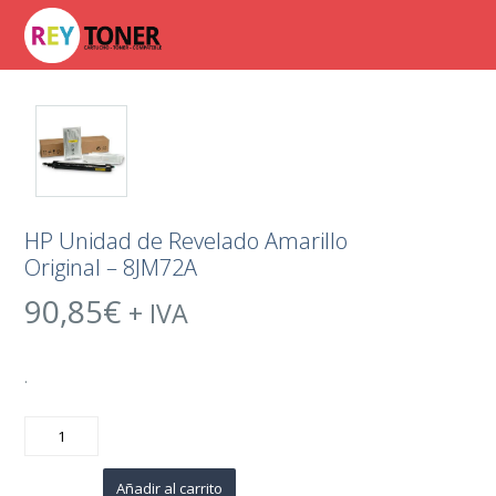
HP Unidad de Revelado Amarillo
Original – 8JM72A
90,85
€
+ IVA
.
HP
Unidad
de
Revelado
Amarillo
Añadir al carrito