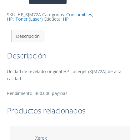
Original
-
8JM72A
cantidad
SKU:
HP_8JM72A
Categorías:
Consumibles
,
HP
,
Toner (Laser)
Etiqueta:
HP
Descripción
Descripción
Unidad de revelado original HP Laserjet (8JM72A) de alta
calidad.
Rendimiento: 300.000 paginas
Productos relacionados
Xerox