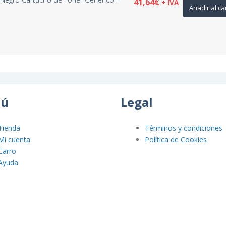
41,64
€
+ IVA
Añadir al ca
ú
Legal
Tienda
Términos y condiciones
Mi cuenta
Política de Cookies
Carro
Ayuda