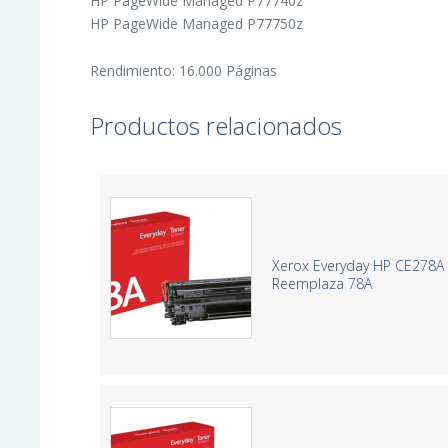
HP PageWide Managed P77740z
HP PageWide Managed P77750z
Rendimiento: 16.000 Páginas
Productos relacionados
Xerox Everyday HP CE278A 
Reemplaza 78A