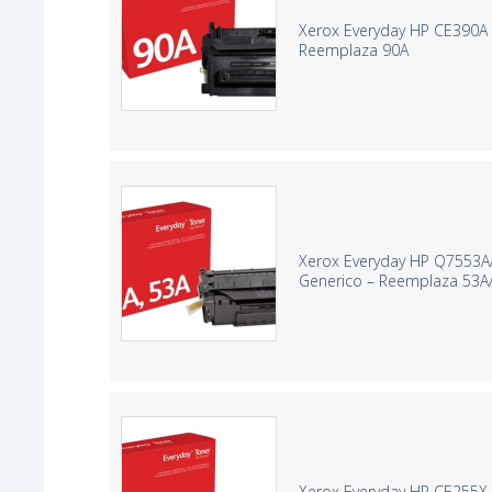
Xerox Everyday HP CE390A 
Reemplaza 90A
Xerox Everyday HP Q7553A
Generico – Reemplaza 53A
Xerox Everyday HP CE255X 