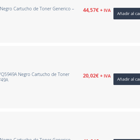
Negro Cartucho de Toner Generico –
44,57
€
+ IVA
Añadir al ca
/Q5949A Negro Cartucho de Toner
20,02
€
+ IVA
Añadir al ca
/49A
Negro Cartucho de Toner Generico –