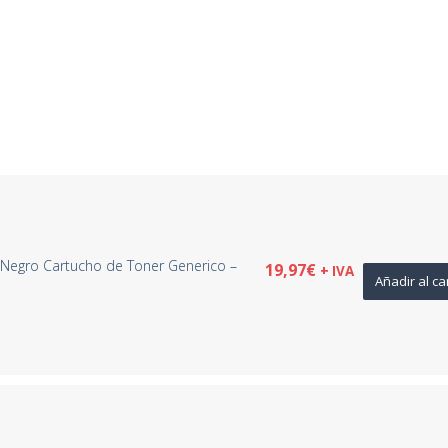
Negro Cartucho de Toner Generico –
19,97
€
+ IVA
Añadir al ca