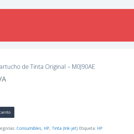
rtucho de Tinta Original – M0J90AE
VA
carrito
egorías:
Consumibles
,
HP
,
Tinta (Ink-jet)
Etiqueta:
HP