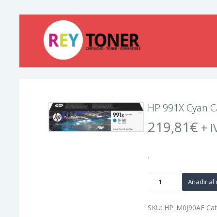
HP 991X Cyan Ca
219,81
€
+ I
.
HP
Añadir al 
991X
Cyan
Cartucho
de
SKU:
HP_M0J90AE
Cat
Tinta
Original