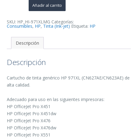
de
Añadir al carrito
Tinta
Generico
-
Reemplaza
SKU:
HP_HI-971XLMG
Categorías:
CN627AE/CN623AE
Consumibles
,
HP
,
Tinta (Ink-jet)
Etiqueta:
HP
cantidad
Descripción
Descripción
Cartucho de tinta genérico HP 971XL (CN627AE/CN623AE) de
alta calidad.
Adecuado para uso en las siguientes impresoras:
HP OfficeJet Pro X451
HP OfficeJet Pro X451dw
HP OfficeJet Pro X476
HP OfficeJet Pro X476dw
HP OfficeJet Pro X551