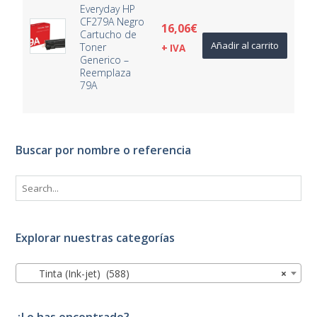
Everyday HP
CF279A Negro
16,06
€
Cartucho de
Añadir al carrito
Toner
+ IVA
Generico –
Reemplaza
79A
Buscar por nombre o referencia
Explorar nuestras categorías
Tinta (Ink-jet) (588)
×
¿Lo has encontrado?