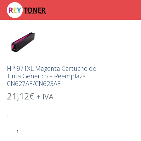
HP 971XL Magenta Cartucho de
Tinta Generico – Reemplaza
CN627AE/CN623AE
21,12
€
+ IVA
.
HP
971XL
Magenta
Cartucho