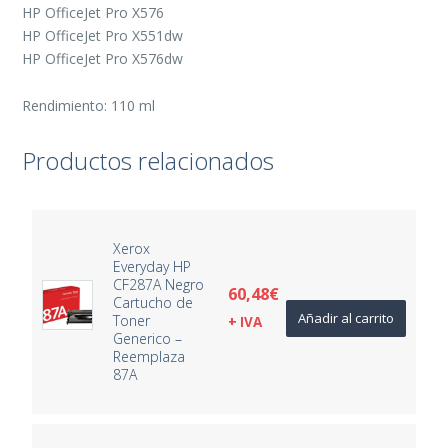
HP OfficeJet Pro X576
HP OfficeJet Pro X551dw
HP OfficeJet Pro X576dw
Rendimiento: 110 ml
Productos relacionados
Xerox
Everyday HP
CF287A Negro
60,48
€
Cartucho de
Añadir al carrito
Toner
+ IVA
Generico –
Reemplaza
87A