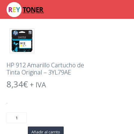
HP 912 Amarillo Cartucho de
Tinta Original – 3YL79AE
8,34
€
+ IVA
.
HP
912
Amarillo
Cartucho
de
Añadir al carrito