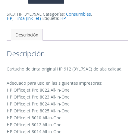
Tinta
Original
-
3YL79AE
SKU:
HP_3YL79AE
Categorías:
Consumibles
,
cantidad
HP
,
Tinta (Ink-jet)
Etiqueta:
HP
Descripción
Descripción
Cartucho de tinta original HP 912 (3YL79AE) de alta calidad.
Adecuado para uso en las siguientes impresoras:
HP OfficeJet Pro 8022 All-in-One
HP OfficeJet Pro 8023 All-in-One
HP OfficeJet Pro 8024 All-in-One
HP OfficeJet Pro 8025 All-in-One
HP OfficeJet 8010 All-in-One
HP OfficeJet 8012 All-in-One
HP OfficeJet 8014 All-in-One