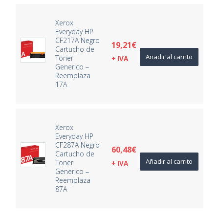
Xerox
Everyday HP
CF217A Negro
19,21
€
Cartucho de
Añadir al carrito
Toner
+ IVA
Generico –
Reemplaza
17A
Xerox
Everyday HP
CF287A Negro
60,48
€
Cartucho de
Añadir al carrito
Toner
+ IVA
Generico –
Reemplaza
87A