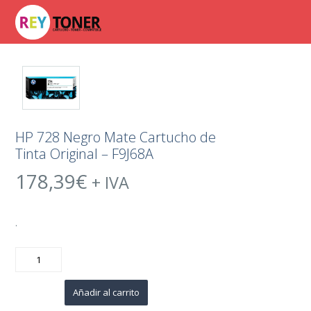
HP 728 Negro Mate Cartucho de
Tinta Original – F9J68A
178,39
€
+ IVA
.
HP
728
Negro
Mate
Cartucho
Añadir al carrito
de
Tinta