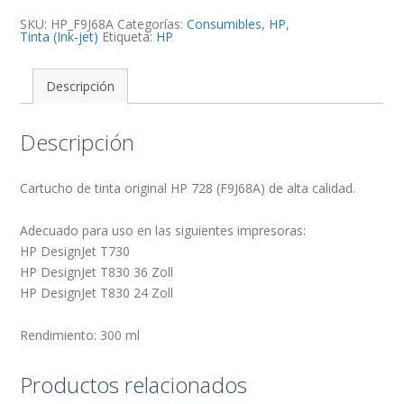
Original
-
SKU:
HP_F9J68A
Categorías:
Consumibles
,
HP
,
F9J68A
Tinta (Ink-jet)
Etiqueta:
HP
cantidad
Descripción
Descripción
Cartucho de tinta original HP 728 (F9J68A) de alta calidad.
Adecuado para uso en las siguientes impresoras:
HP DesignJet T730
HP DesignJet T830 36 Zoll
HP DesignJet T830 24 Zoll
Rendimiento: 300 ml
Productos relacionados