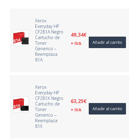
Xerox
Everyday HP
CF281A Negro
49,34
€
Cartucho de
Añadir al carrito
Toner
+ IVA
Generico –
Reemplaza
81A
Xerox
Everyday HP
CF281X Negro
63,25
€
Cartucho de
Añadir al carrito
Toner
+ IVA
Generico –
Reemplaza
81X