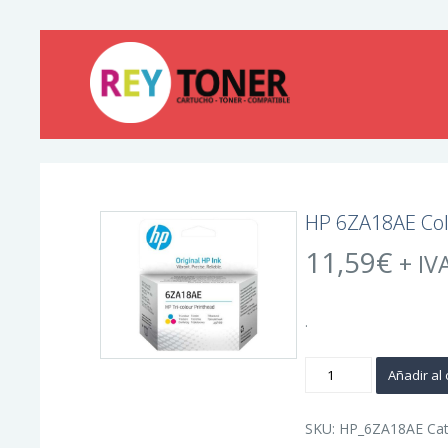
HP 6ZA18AE Colo
11,59
€
+ IV
.
HP
Añadir al 
6ZA18AE
Color
Cabezal
de
SKU:
HP_6ZA18AE
Ca
Impresion
Original