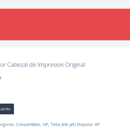
r Cabezal de Impresion Original
A
carrito
tegorías:
Consumibles
,
HP
,
Tinta (Ink-jet)
Etiqueta:
HP