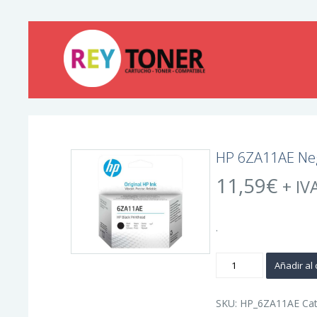
HP 6ZA11AE Neg
11,59
€
+ IV
.
HP
Añadir al 
6ZA11AE
Negro
Cartucho
de
SKU:
HP_6ZA11AE
Ca
Tinta
Original