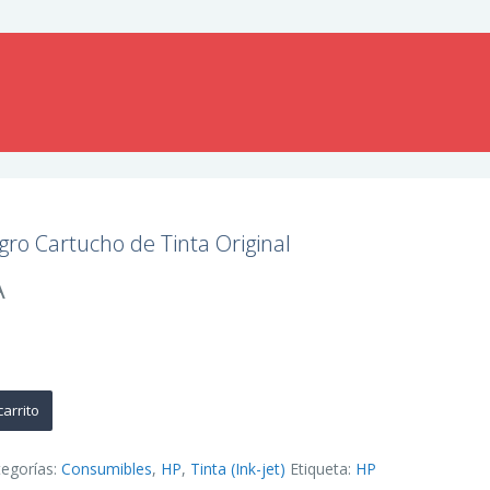
ro Cartucho de Tinta Original
A
carrito
tegorías:
Consumibles
,
HP
,
Tinta (Ink-jet)
Etiqueta:
HP