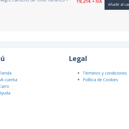
19,21
€
+ IVA
Añadir al ca
ú
Legal
Tienda
Términos y condiciones
Mi cuenta
Política de Cookies
Carro
Ayuda