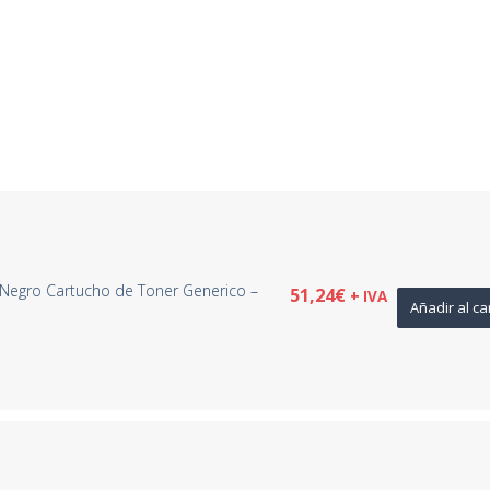
Negro Cartucho de Toner Generico –
51,24
€
+ IVA
Añadir al ca