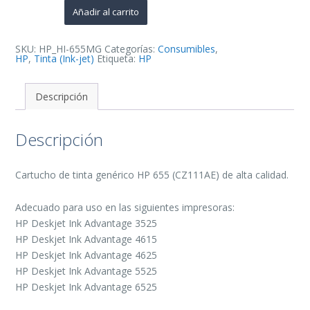
de
Añadir al carrito
Tinta
Generico
-
Reemplaza
SKU:
HP_HI-655MG
Categorías:
Consumibles
,
CZ111AE
HP
,
Tinta (Ink-jet)
Etiqueta:
HP
cantidad
Descripción
Descripción
Cartucho de tinta genérico HP 655 (CZ111AE) de alta calidad.
Adecuado para uso en las siguientes impresoras:
HP Deskjet Ink Advantage 3525
HP Deskjet Ink Advantage 4615
HP Deskjet Ink Advantage 4625
HP Deskjet Ink Advantage 5525
HP Deskjet Ink Advantage 6525