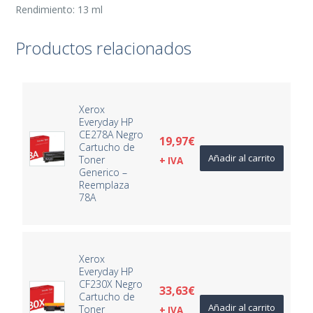
Rendimiento: 13 ml
Productos relacionados
Xerox
Everyday HP
CE278A Negro
19,97
€
Cartucho de
Añadir al carrito
Toner
+ IVA
Generico –
Reemplaza
78A
Xerox
Everyday HP
CF230X Negro
33,63
€
Cartucho de
Añadir al carrito
Toner
+ IVA