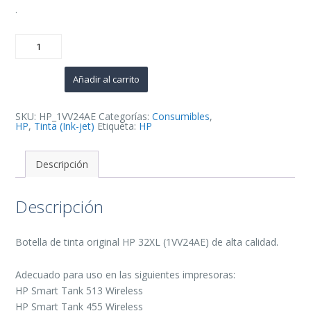
.
HP
32XL
Negro
Botella
de
Añadir al carrito
Tinta
Original
-
1VV24AE
SKU:
HP_1VV24AE
Categorías:
Consumibles
,
cantidad
HP
,
Tinta (Ink-jet)
Etiqueta:
HP
Descripción
Descripción
Botella de tinta original HP 32XL (1VV24AE) de alta calidad.
Adecuado para uso en las siguientes impresoras:
HP Smart Tank 513 Wireless
HP Smart Tank 455 Wireless