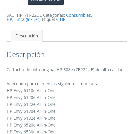
de
Tinta
Original
-
SKU:
HP_7FP22UE
Categorías:
Consumibles
,
7FP22UE
HP
,
Tinta (Ink-jet)
Etiqueta:
HP
cantidad
Descripción
Descripción
Cartucho de tinta original HP 308e (7FP22UE) de alta calidad.
Adecuado para uso en las siguientes impresoras:
HP Envy 6110e All-in-One
HP Envy 6120e All-in-One
HP Envy 6122e All-in-One
HP Envy 6130e All-in-One
HP Envy 6132e All-in-One
HP Envy 6520e All-in-One
HP Envy 6530e All-in-One