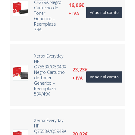
CF279A Negro
16,06
€
Cartucho de
Añadir al carrito
Toner
+ IVA
Generico –
Reemplaza
79A
Xerox Everyday
HP
Q7553X/Q5949X
23,23
€
Negro Cartucho
Añadir al carrito
de Toner
+ IVA
Generico –
Reemplaza
53X/49X
Xerox Everyday
HP
Q7553A/Q5949A
20,02
€