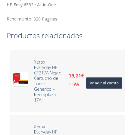
HP Envy 6532e All-in-One
Rendimiento: 320 Paginas
Productos relacionados
Xerox
Everyday HP
CF217A Negro
19,21
€
Cartucho de
Añadir al carrito
Toner
+ IVA
Generico –
Reemplaza
17A
Xerox
Everyday HP