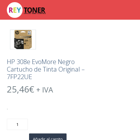
HP 308e EvoMore Negro
Cartucho de Tinta Original –
7FP22UE
25,46
€
+ IVA
.
HP
308e
EvoMore
Negro
Cartucho
Añadir al carrito