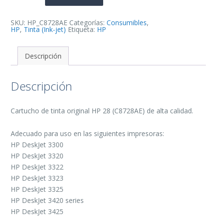
Tinta
Original
-
C8728AE
SKU:
HP_C8728AE
Categorías:
Consumibles
,
cantidad
HP
,
Tinta (Ink-jet)
Etiqueta:
HP
Descripción
Descripción
Cartucho de tinta original HP 28 (C8728AE) de alta calidad.
Adecuado para uso en las siguientes impresoras:
HP DeskJet 3300
HP DeskJet 3320
HP DeskJet 3322
HP DeskJet 3323
HP DeskJet 3325
HP DeskJet 3420 series
HP DeskJet 3425