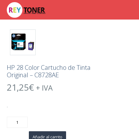
HP 28 Color Cartucho de Tinta
Original – C8728AE
21,25
€
+ IVA
.
HP
28
Color
Cartucho
de
Añadir al carrito