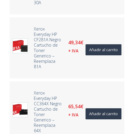
30A
Xerox
Everyday HP
CF281A Negro
49,34
€
Cartucho de
Añadir al carrito
Toner
+ IVA
Generico –
Reemplaza
81A
Xerox
Everyday HP
CC364X Negro
65,54
€
Cartucho de
Añadir al carrito
Toner
+ IVA
Generico –
Reemplaza
64X