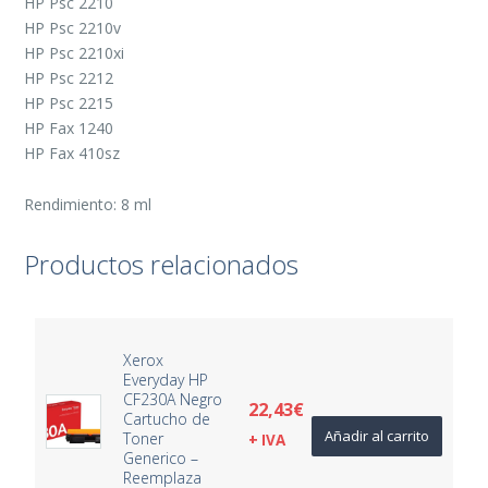
HP Psc 2210
HP Psc 2210v
HP Psc 2210xi
HP Psc 2212
HP Psc 2215
HP Fax 1240
HP Fax 410sz
Rendimiento: 8 ml
Productos relacionados
Xerox
Everyday HP
CF230A Negro
22,43
€
Cartucho de
Añadir al carrito
Toner
+ IVA
Generico –
Reemplaza