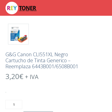
G&G Canon CLI551XL Negro
Cartucho de Tinta Generico –
Reemplaza 6443B001/6508B001
3,20
€
+ IVA
.
G&G
Canon
CLI551XL
Negro