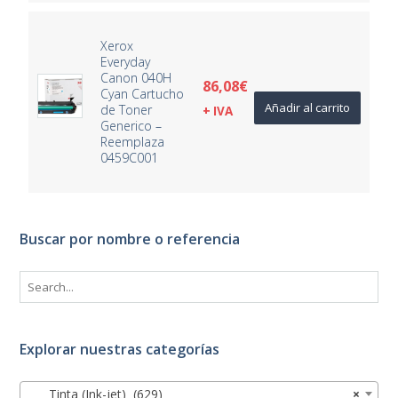
Xerox
Everyday
Canon 040H
86,08
€
Cyan Cartucho
Añadir al carrito
de Toner
+ IVA
Generico –
Reemplaza
0459C001
Buscar por nombre o referencia
Explorar nuestras categorías
Tinta (Ink-jet) (629)
×