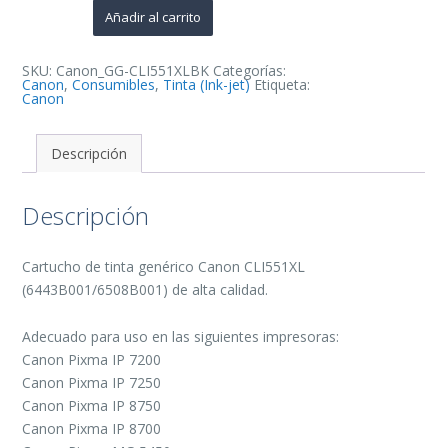
Cartucho
Añadir al carrito
de
Tinta
Generico
-
SKU:
Canon_GG-CLI551XLBK
Categorías:
Reemplaza
Canon
,
Consumibles
,
Tinta (Ink-jet)
Etiqueta:
6443B001/6508B001
Canon
cantidad
Descripción
Descripción
Cartucho de tinta genérico Canon CLI551XL
(6443B001/6508B001) de alta calidad.
Adecuado para uso en las siguientes impresoras:
Canon Pixma IP 7200
Canon Pixma IP 7250
Canon Pixma IP 8750
Canon Pixma IP 8700