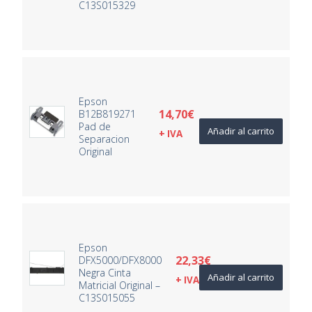
C13S015329
Epson
14,70
€
B12B819271
Pad de
Añadir al carrito
+ IVA
Separacion
Original
Epson
22,33
€
DFX5000/DFX8000
Negra Cinta
Añadir al carrito
+ IVA
Matricial Original –
C13S015055