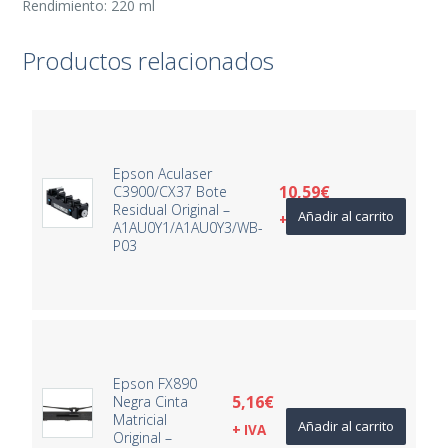
Rendimiento: 220 ml
Productos relacionados
Epson Aculaser
10,59
€
C3900/CX37 Bote
Residual Original –
Añadir al carrito
+ IVA
A1AU0Y1/A1AU0Y3/WB-
P03
Epson FX890
5,16
€
Negra Cinta
Matricial
Añadir al carrito
+ IVA
Original –