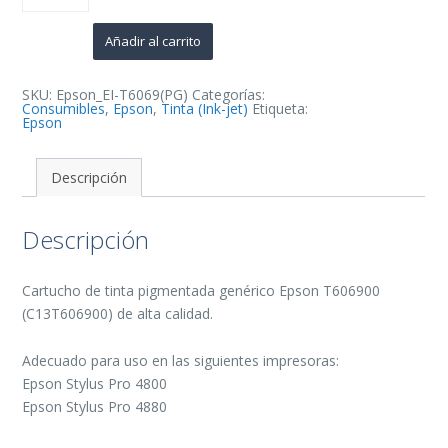
Negro
Light
Light
Añadir al carrito
Cartucho
de
Tinta
Pigmentada
SKU:
Epson_EI-T6069(PG)
Categorías:
Generico
Consumibles
,
Epson
,
Tinta (Ink-jet)
Etiqueta:
-
Epson
Reemplaza
C13T606900
cantidad
Descripción
Descripción
Cartucho de tinta pigmentada genérico Epson T606900
(C13T606900) de alta calidad.
Adecuado para uso en las siguientes impresoras:
Epson Stylus Pro 4800
Epson Stylus Pro 4880