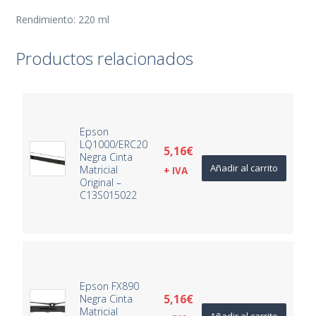
Rendimiento: 220 ml
Productos relacionados
Epson
LQ1000/ERC20
5,16
€
Negra Cinta
Añadir al carrito
Matricial
+ IVA
Original –
C13S015022
Epson FX890
5,16
€
Negra Cinta
Matricial
Añadir al carrito