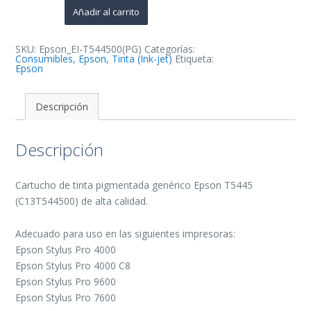
Cartucho
Añadir al carrito
de
Tinta
Pigmentada
Generico
SKU:
Epson_EI-T544500(PG)
Categorías:
-
Consumibles
,
Epson
,
Tinta (Ink-jet)
Etiqueta:
Reemplaza
Epson
C13T544500
cantidad
Descripción
Descripción
Cartucho de tinta pigmentada genérico Epson T5445
(C13T544500) de alta calidad.
Adecuado para uso en las siguientes impresoras:
Epson Stylus Pro 4000
Epson Stylus Pro 4000 C8
Epson Stylus Pro 9600
Epson Stylus Pro 7600