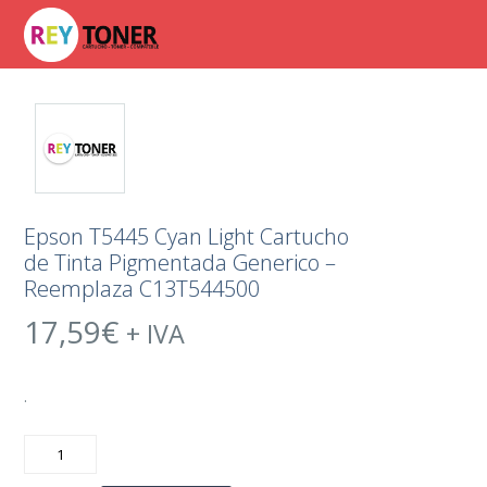
Epson T5445 Cyan Light Cartucho
de Tinta Pigmentada Generico –
Reemplaza C13T544500
17,59
€
+ IVA
.
Epson
T5445
Cyan
Light