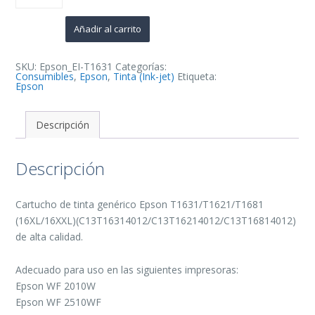
(16XL/16XXL)
Negro
Cartucho
Añadir al carrito
de
Tinta
Generico
-
SKU:
Epson_EI-T1631
Categorías:
Reemplaza
Consumibles
,
Epson
,
Tinta (Ink-jet)
Etiqueta:
C13T16314012/C13T16214012/C13T16814012
Epson
cantidad
Descripción
Descripción
Cartucho de tinta genérico Epson T1631/T1621/T1681
(16XL/16XXL)(C13T16314012/C13T16214012/C13T16814012)
de alta calidad.
Adecuado para uso en las siguientes impresoras:
Epson WF 2010W
Epson WF 2510WF