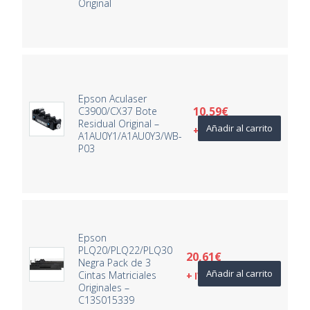
Original
Epson Aculaser
10,59
€
C3900/CX37 Bote
Residual Original –
Añadir al carrito
+ IVA
A1AU0Y1/A1AU0Y3/WB-
P03
Epson
PLQ20/PLQ22/PLQ30
20,61
€
Negra Pack de 3
Añadir al carrito
Cintas Matriciales
+ IVA
Originales –
C13S015339