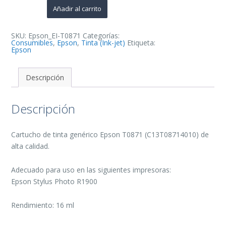
Cartucho
Añadir al carrito
de
Tinta
Generico
-
SKU:
Epson_EI-T0871
Categorías:
Reemplaza
Consumibles
,
Epson
,
Tinta (Ink-jet)
Etiqueta:
C13T08714010
Epson
cantidad
Descripción
Descripción
Cartucho de tinta genérico Epson T0871 (C13T08714010) de
alta calidad.
Adecuado para uso en las siguientes impresoras:
Epson Stylus Photo R1900
Rendimiento: 16 ml