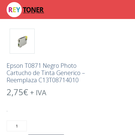
Epson T0871 Negro Photo
Cartucho de Tinta Generico –
Reemplaza C13T08714010
2,75
€
+ IVA
.
Epson
T0871
Negro
Photo