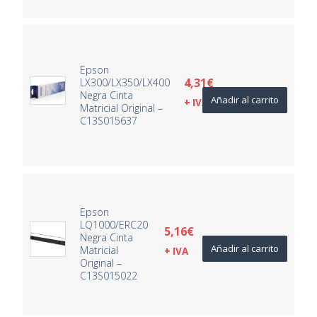
Epson
4,31
€
LX300/LX350/LX400
Negra Cinta
Añadir al carrito
+ IVA
Matricial Original –
C13S015637
Epson
LQ1000/ERC20
5,16
€
Negra Cinta
Añadir al carrito
Matricial
+ IVA
Original –
C13S015022