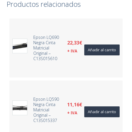
Productos relacionados
Epson LQ690
22,33
€
Negra Cinta
Matricial
Añadir al carrito
+ IVA
Original –
C13S015610
Epson LQ590
11,16
€
Negra Cinta
Matricial
Añadir al carrito
+ IVA
Original –
C13S015337