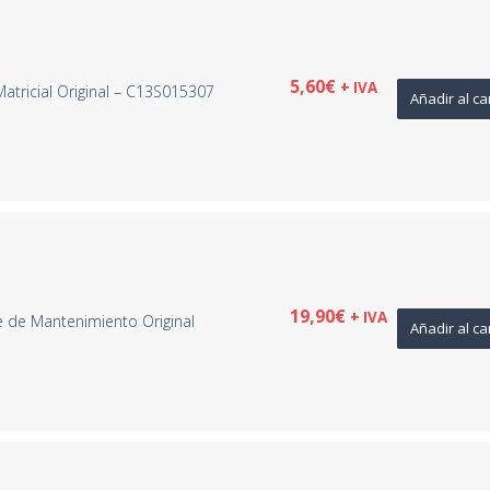
5,60
€
+ IVA
atricial Original – C13S015307
Añadir al ca
19,90
€
+ IVA
de Mantenimiento Original
Añadir al ca