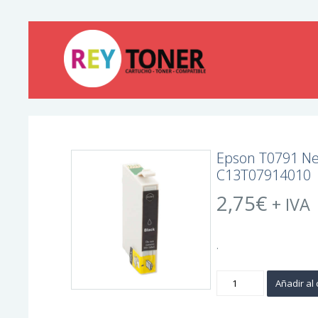
Epson T0791 Ne
C13T07914010
2,75
€
+ IVA
.
Epson
Añadir al 
T0791
Negro
Cartucho
de