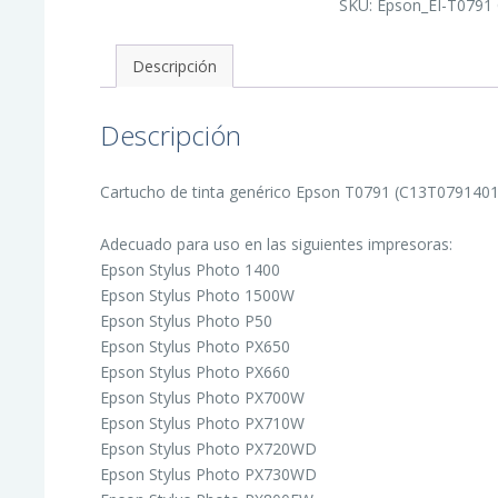
SKU:
Epson_EI-T0791
Tinta
Generico
-
Reemplaza
Descripción
C13T07914010
cantidad
Descripción
Cartucho de tinta genérico Epson T0791 (C13T07914010)
Adecuado para uso en las siguientes impresoras:
Epson Stylus Photo 1400
Epson Stylus Photo 1500W
Epson Stylus Photo P50
Epson Stylus Photo PX650
Epson Stylus Photo PX660
Epson Stylus Photo PX700W
Epson Stylus Photo PX710W
Epson Stylus Photo PX720WD
Epson Stylus Photo PX730WD