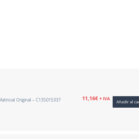
11,16
€
+ IVA
atricial Original – C13S015337
Añadir al ca