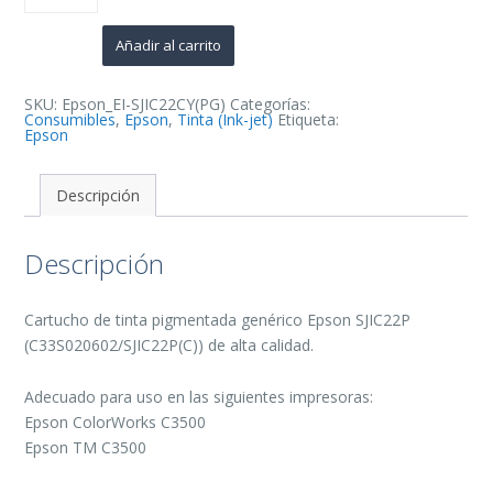
Cyan
Cartucho
de
Añadir al carrito
Tinta
Pigmentada
Generico
-
SKU:
Epson_EI-SJIC22CY(PG)
Categorías:
Reemplaza
Consumibles
,
Epson
,
Tinta (Ink-jet)
Etiqueta:
C33S020602/SJIC22P(C)
Epson
cantidad
Descripción
Descripción
Cartucho de tinta pigmentada genérico Epson SJIC22P
(C33S020602/SJIC22P(C)) de alta calidad.
Adecuado para uso en las siguientes impresoras:
Epson ColorWorks C3500
Epson TM C3500