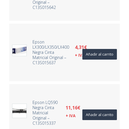
Original –
C13S015642
Epson
4,31
€
LX300/LX350/LX400
Negra Cinta
Añadir al carrito
+ IVA
Matricial Original –
C13S015637
Epson LQ590
11,16
€
Negra Cinta
Matricial
Añadir al carrito
+ IVA
Original –
C13S015337