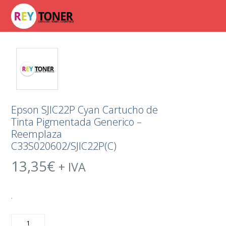
Epson SJIC22P Cyan Cartucho de
Tinta Pigmentada Generico –
Reemplaza
C33S020602/SJIC22P(C)
13,35
€
+ IVA
.
Epson
SJIC22P