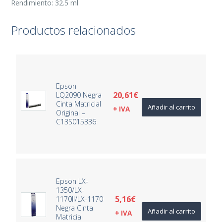
Rendimiento: 32.5 ml
Productos relacionados
Epson
20,61
€
LQ2090 Negra
Cinta Matricial
Añadir al carrito
+ IVA
Original –
C13S015336
Epson LX-
1350/LX-
5,16
€
1170II/LX-1170
Negra Cinta
Añadir al carrito
+ IVA
Matricial