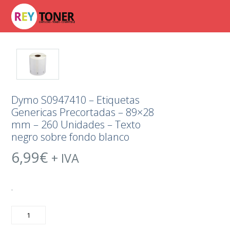
Dymo S0947410 – Etiquetas
Genericas Precortadas – 89×28
mm – 260 Unidades – Texto
negro sobre fondo blanco
6,99
€
+ IVA
.
Dymo
S0947410
-