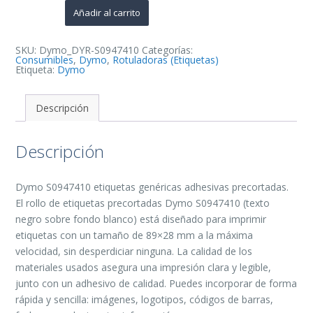
Etiquetas
Genericas
Añadir al carrito
Precortadas
-
89x28
mm
SKU:
Dymo_DYR-S0947410
Categorías:
-
Consumibles
,
Dymo
,
Rotuladoras (Etiquetas)
260
Etiqueta:
Dymo
Unidades
-
Texto
negro
Descripción
sobre
fondo
blanco
Descripción
cantidad
Dymo S0947410 etiquetas genéricas adhesivas precortadas.
El rollo de etiquetas precortadas Dymo S0947410 (texto
negro sobre fondo blanco) está diseñado para imprimir
etiquetas con un tamaño de 89×28 mm a la máxima
velocidad, sin desperdiciar ninguna. La calidad de los
materiales usados asegura una impresión clara y legible,
junto con un adhesivo de calidad. Puedes incorporar de forma
rápida y sencilla: imágenes, logotipos, códigos de barras,