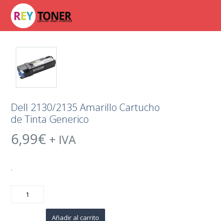
Dell 2130/2135 Amarillo Cartucho
de Tinta Generico
6,99
€
+ IVA
.
Dell
2130/2135
Amarillo
Cartucho
de
Añadir al carrito