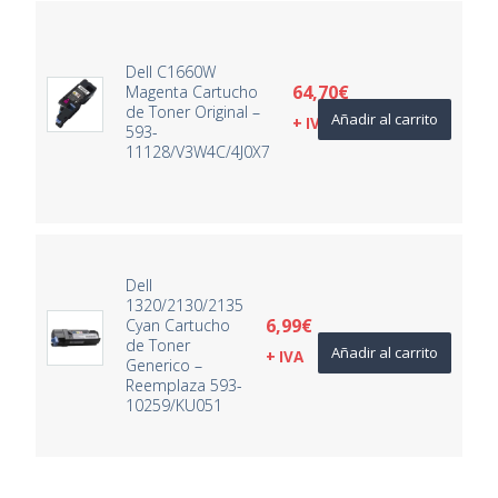
Dell C1660W
64,70
€
Magenta Cartucho
de Toner Original –
Añadir al carrito
+ IVA
593-
11128/V3W4C/4J0X7
Dell
1320/2130/2135
6,99
€
Cyan Cartucho
de Toner
Añadir al carrito
+ IVA
Generico –
Reemplaza 593-
10259/KU051