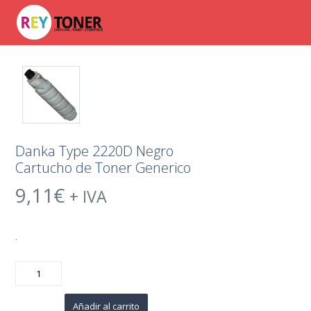
Danka Type 2220D Negro
Cartucho de Toner Generico
9,11
€
+ IVA
.
Danka
Type
2220D
Negro
Cartucho
Añadir al carrito