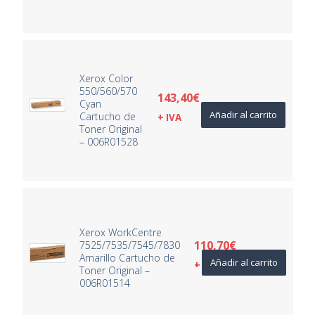
Xerox Color
550/560/570
143,40
€
Cyan
Añadir al carrito
Cartucho de
+ IVA
Toner Original
– 006R01528
Xerox WorkCentre
110,70
€
7525/7535/7545/7830
Amarillo Cartucho de
Añadir al carrito
+ IVA
Toner Original –
006R01514