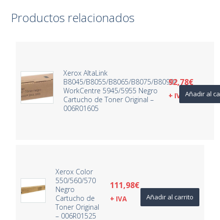
Productos relacionados
Xerox AltaLink
92,78
€
B8045/B8055/B8065/B8075/B8090/
WorkCentre 5945/5955 Negro
Añadir al ca
+ IVA
Cartucho de Toner Original –
006R01605
Xerox Color
550/560/570
111,98
€
Negro
Añadir al carrito
Cartucho de
+ IVA
Toner Original
– 006R01525