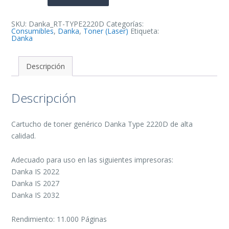
de
Toner
Generico
cantidad
SKU:
Danka_RT-TYPE2220D
Categorías:
Consumibles
,
Danka
,
Toner (Laser)
Etiqueta:
Danka
Descripción
Descripción
Cartucho de toner genérico Danka Type 2220D de alta
calidad.
Adecuado para uso en las siguientes impresoras:
Danka IS 2022
Danka IS 2027
Danka IS 2032
Rendimiento: 11.000 Páginas