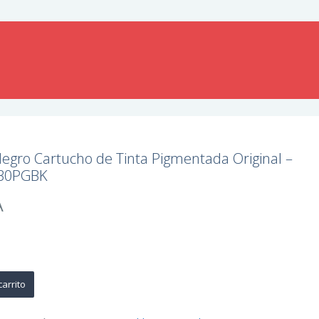
egro Cartucho de Tinta Pigmentada Original –
530PGBK
A
carrito