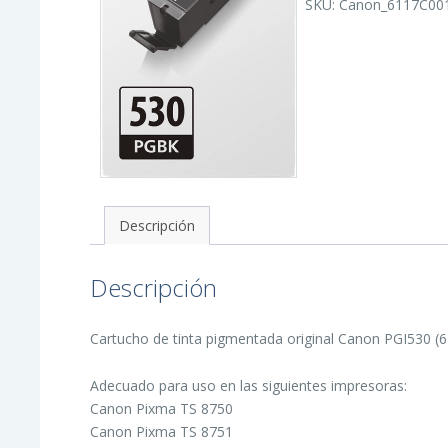
SKU:
Canon_6117C00
Tinta
Pigmentada
Original
-
6117C001/PGI530PG
cantidad
Descripción
Descripción
Cartucho de tinta pigmentada original Canon PGI530 (
Adecuado para uso en las siguientes impresoras:
Canon Pixma TS 8750
Canon Pixma TS 8751