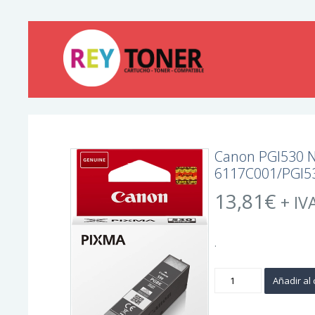
Canon PGI530 N
6117C001/PGI
13,81
€
+ IV
.
Canon
Añadir al 
PGI530
Negro
Cartucho
de