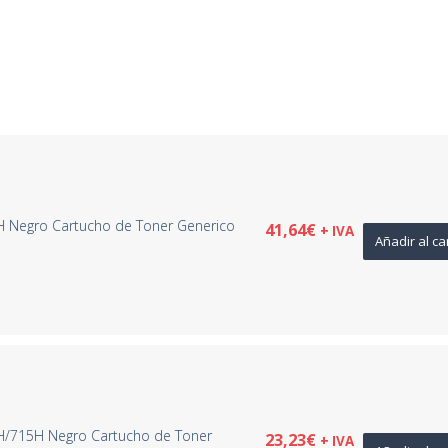
H Negro Cartucho de Toner Generico
41,64
€
+ IVA
Añadir al ca
H/715H Negro Cartucho de Toner
23,23
€
+ IVA