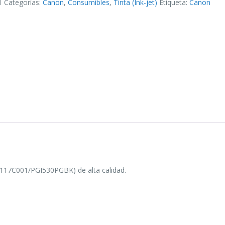
1
Categorías:
Canon
,
Consumibles
,
Tinta (Ink-jet)
Etiqueta:
Canon
BK
6117C001/PGI530PGBK) de alta calidad.