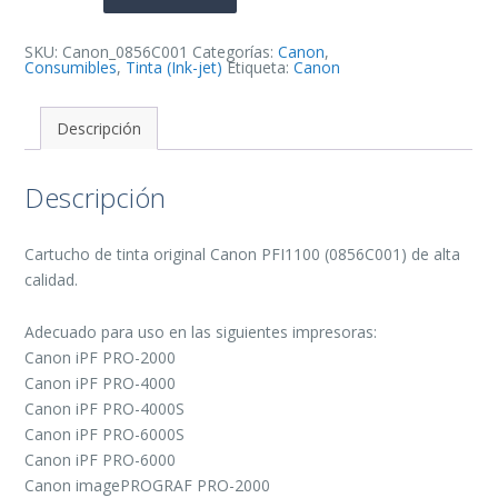
Tinta
Original
-
0856C001
SKU:
Canon_0856C001
Categorías:
Canon
,
cantidad
Consumibles
,
Tinta (Ink-jet)
Etiqueta:
Canon
Descripción
Descripción
Cartucho de tinta original Canon PFI1100 (0856C001) de alta
calidad.
Adecuado para uso en las siguientes impresoras:
Canon iPF PRO-2000
Canon iPF PRO-4000
Canon iPF PRO-4000S
Canon iPF PRO-6000S
Canon iPF PRO-6000
Canon imagePROGRAF PRO-2000