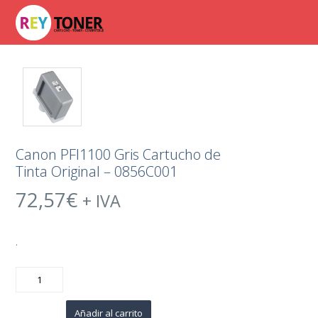
Canon PFI1100 Gris Cartucho de
Tinta Original – 0856C001
72,57
€
+ IVA
.
Canon
PFI1100
Gris
Cartucho
de
Añadir al carrito