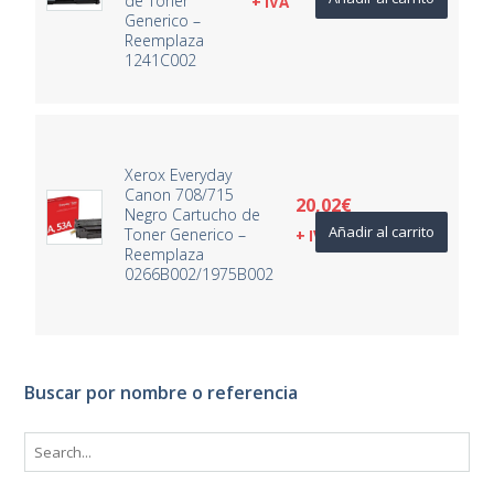
de Toner
+ IVA
Generico –
Reemplaza
1241C002
Xerox Everyday
Canon 708/715
20,02
€
Negro Cartucho de
Añadir al carrito
Toner Generico –
+ IVA
Reemplaza
0266B002/1975B002
Buscar por nombre o referencia