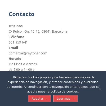
Contacto
Oficinas
C/ Rubio i Ors 10-12, 08041 Barcelona
Télefono
661 959 641
Email
comercial@reytoner.com
Horario
De lunes a viernes
de 9:00 a 14:00 y
de 16:00 a 19:00
Utilizamos cookies propias y de terceros para mejorar la
experiencia de navegación, y ofrecer contenidos y publicidad
de interés. Al continuar con la navegación entendemos que se
acepta nuestra política de cookies.
© REYTONER 2015 –
Términos y condiciones
Aceptar
Leer más