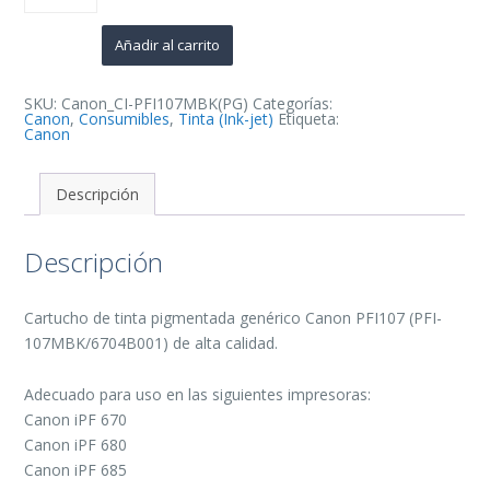
Negro
Mate
Cartucho
Añadir al carrito
de
Tinta
Pigmentada
Generico
SKU:
Canon_CI-PFI107MBK(PG)
Categorías:
-
Canon
,
Consumibles
,
Tinta (Ink-jet)
Etiqueta:
Reemplaza
Canon
PFI107MBK/6704B001
cantidad
Descripción
Descripción
Cartucho de tinta pigmentada genérico Canon PFI107 (PFI-
107MBK/6704B001) de alta calidad.
Adecuado para uso en las siguientes impresoras:
Canon iPF 670
Canon iPF 680
Canon iPF 685