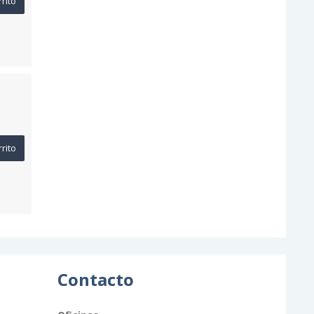
rrito
rrito
Contacto