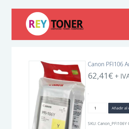
Canon PFI106 Am
62,41
€
+ IV
.
Canon
Añadir al 
PFI106
Amarillo
Cartucho
de
SKU:
Canon_PFI106Y
Tinta
Original