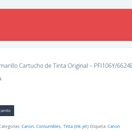
arillo Cartucho de Tinta Original – PFI106Y/662
A
carrito
Categorías:
Canon
,
Consumibles
,
Tinta (Ink-jet)
Etiqueta:
Canon