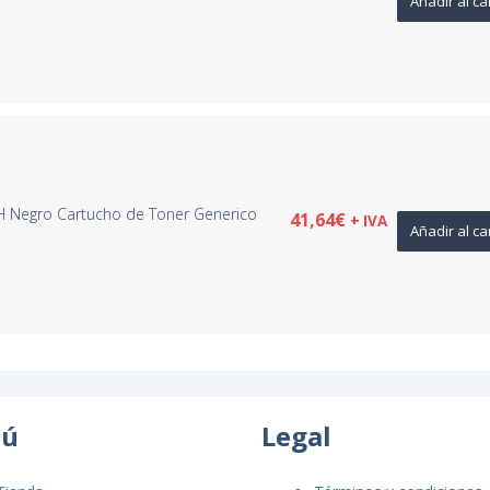
Añadir al ca
H Negro Cartucho de Toner Generico
41,64
€
+ IVA
Añadir al ca
ú
Legal