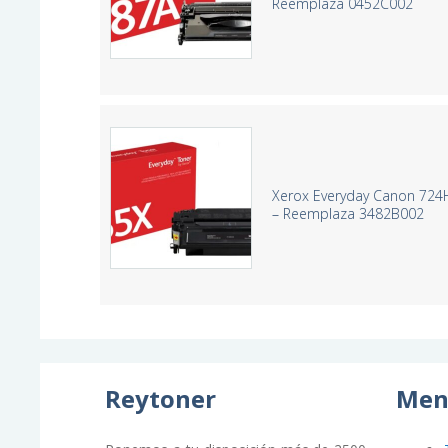
Reemplaza 0452C002
Xerox Everyday Canon 724
– Reemplaza 3482B002
Reytoner
Men