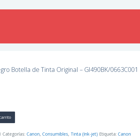
ro Botella de Tinta Original – GI490BK/0663C001
carrito
1
Categorías:
Canon
,
Consumibles
,
Tinta (Ink-jet)
Etiqueta:
Canon