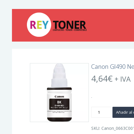
Canon GI490 Neg
4,64
€
+ IVA
.
Canon
Añadir al 
GI490
Negro
Botella
de
SKU:
Canon_0663C00
Tinta
Original