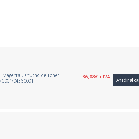
H Magenta Cartucho de Toner
86,08
€
+ IVA
Añadir al ca
57C001/0456C001