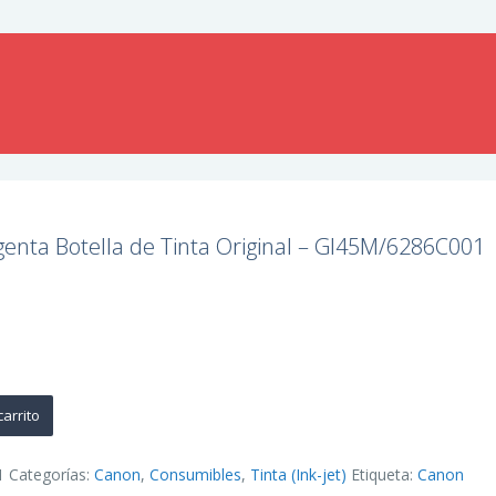
enta Botella de Tinta Original – GI45M/6286C001
carrito
1
Categorías:
Canon
,
Consumibles
,
Tinta (Ink-jet)
Etiqueta:
Canon