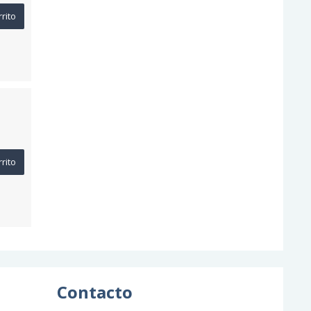
rrito
rrito
Contacto