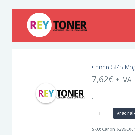
Canon GI45 Mag
7,62
€
+ IVA
.
Canon
Añadir al 
GI45
Magenta
Botella
de
SKU:
Canon_6286C00
Tinta
Original